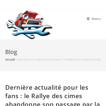
Skip
to
content
Menu
Blog
Accueil
»
Dernière actualité pour les fans : le Rallye des cimes abandonne
Dernière actualité pour les
fans : le Rallye des cimes
abandonne son passage par la