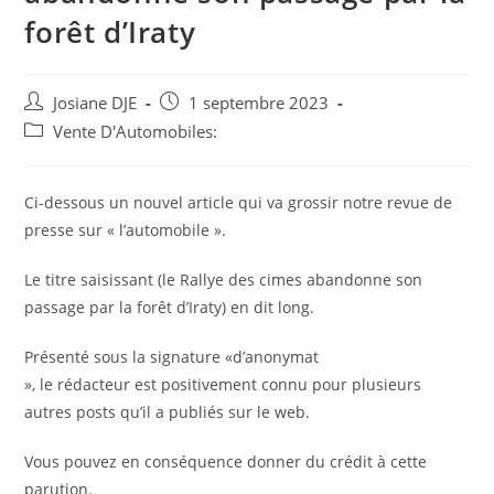
forêt d’Iraty
Auteur/autrice
Post
Josiane DJE
1 septembre 2023
de
published:
Post
Vente D'Automobiles:
la
category:
publication :
Ci-dessous un nouvel article qui va grossir notre revue de
presse sur « l’automobile ».
Le titre saisissant (le Rallye des cimes abandonne son
passage par la forêt d’Iraty) en dit long.
Présenté sous la signature «d’anonymat
», le rédacteur est positivement connu pour plusieurs
autres posts qu’il a publiés sur le web.
Vous pouvez en conséquence donner du crédit à cette
parution.