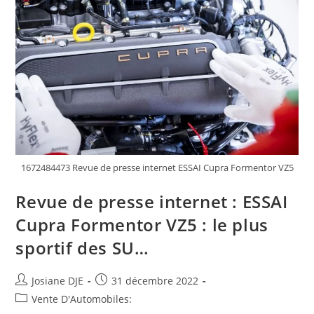
1672484473 Revue de presse internet ESSAI Cupra Formentor VZ5
Revue de presse internet : ESSAI
Cupra Formentor VZ5 : le plus
sportif des SU…
Auteur/autrice
Post
Josiane DJE
31 décembre 2022
de
published:
Post
Vente D'Automobiles:
la
category: