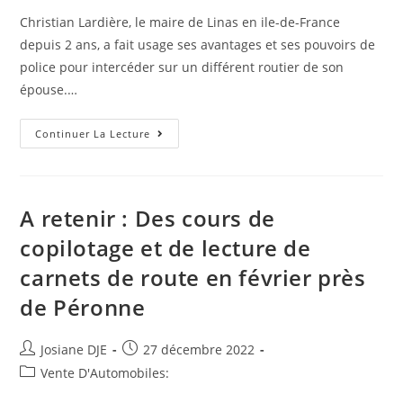
publication :
Christian Lardière, le maire de Linas en ile-de-France
depuis 2 ans, a fait usage ses avantages et ses pouvoirs de
police pour intercéder sur un différent routier de son
épouse.…
A
Continuer La Lecture
Linas
En
IDF;
Piston
Du
Maire
A retenir : Des cours de
Dans
L’intérêt
copilotage et de lecture de
Son
Épouse
carnets de route en février près
Sur
Une
Affaire
de Péronne
De
Circulation.
#corruption
#AnticorVeille
Auteur/autrice
Post
Josiane DJE
27 décembre 2022
#fraude
de
published:
Post
Vente D'Automobiles:
#Anticor
#favoritisme
la
category: