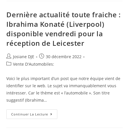
Un
Coureur
De
Dernière actualité toute fraiche :
Segré
Remporte
Ibrahima Konaté (Liverpool)
Le
10
disponible vendredi pour la
Km
De
La
réception de Leicester
Corrida
De
Château-
Gontier
Auteur/autrice
Post
Josiane DJE
30 décembre 2022
de
published:
Post
Vente D'Automobiles:
la
category:
publication :
Voici le plus important d’un post que notre équipe vient de
identifier sur le web. Le sujet va immanquablement vous
intéresser. Car le thème est « l’automobile ». Son titre
suggestif (Ibrahima…
Dernière
Continuer La Lecture
Actualité
Toute
Fraiche