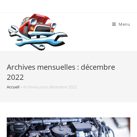
Skip
to
content
Menu
Archives mensuelles : décembre
2022
Accueil
»
Archives pour décembre 2022