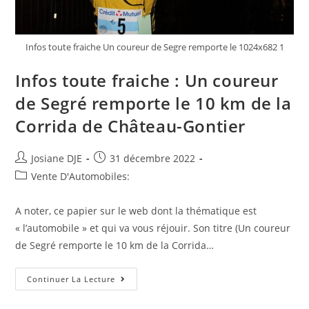
Infos toute fraiche Un coureur de Segre remporte le 1024x682 1
Infos toute fraiche : Un coureur
de Segré remporte le 10 km de la
Corrida de Château-Gontier
Auteur/autrice
Post
Josiane DJE
31 décembre 2022
de
published:
Post
Vente D'Automobiles:
la
category:
publication :
A noter, ce papier sur le web dont la thématique est
« l’automobile » et qui va vous réjouir. Son titre (Un coureur
de Segré remporte le 10 km de la Corrida…
Infos
Continuer La Lecture
Toute
Fraiche
: