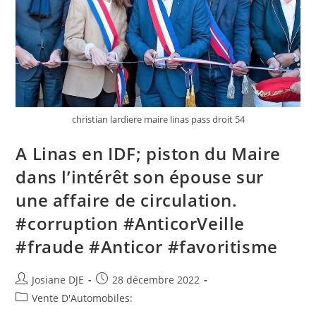
Dans
Un
Face-
À-
Face,
Un
Jeune
De
18 Ans
Entre
La
Vie
christian lardiere maire linas pass droit 54
Et
La
Mort
A Linas en IDF; piston du Maire
dans l’intérêt son épouse sur
une affaire de circulation.
#corruption #AnticorVeille
#fraude #Anticor #favoritisme
Auteur/autrice
Post
Josiane DJE
28 décembre 2022
de
published:
Post
Vente D'Automobiles:
la
category: