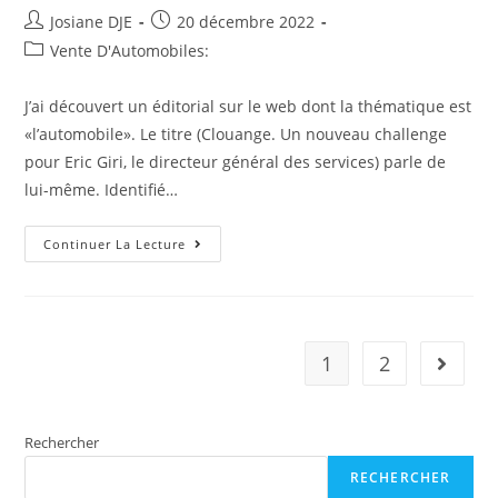
Auteur/autrice
Post
Josiane DJE
20 décembre 2022
de
published:
Post
Vente D'Automobiles:
la
category:
publication :
J’ai découvert un éditorial sur le web dont la thématique est
«l’automobile». Le titre (Clouange. Un nouveau challenge
pour Eric Giri, le directeur général des services) parle de
lui-même. Identifié…
Ne
Continuer La Lecture
Manquez
Pas
:
Clouange.
Un
Nouveau
Challenge
1
2
Aller à 
Pour
Eric
Giri,
Le
Directeur
Rechercher
Général
Des
Services
RECHERCHER