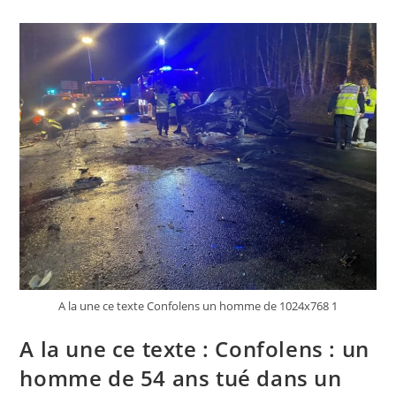
:
Ibrahima
Konaté
(Liverpool)
Disponible
Vendredi
Pour
La
Réception
De
Leicester
A la une ce texte Confolens un homme de 1024x768 1
A la une ce texte : Confolens : un
homme de 54 ans tué dans un