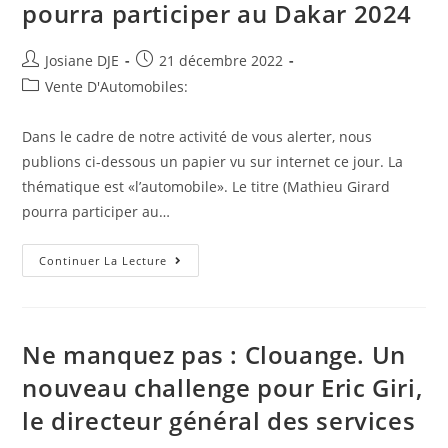
pourra participer au Dakar 2024
Sa
Dodge
Charger
De
Auteur/autrice
Post
Josiane DJE
21 décembre 2022
1
de
published:
000
Post
Vente D'Automobiles:
HP
la
category:
publication :
Dans le cadre de notre activité de vous alerter, nous
publions ci-dessous un papier vu sur internet ce jour. La
thématique est «l’automobile». Le titre (Mathieu Girard
pourra participer au…
Article
Continuer La Lecture
Tout
Frais
:
Mathieu
Girard
Pourra
Ne manquez pas : Clouange. Un
Participer
Au
nouveau challenge pour Eric Giri,
Dakar
2024
le directeur général des services