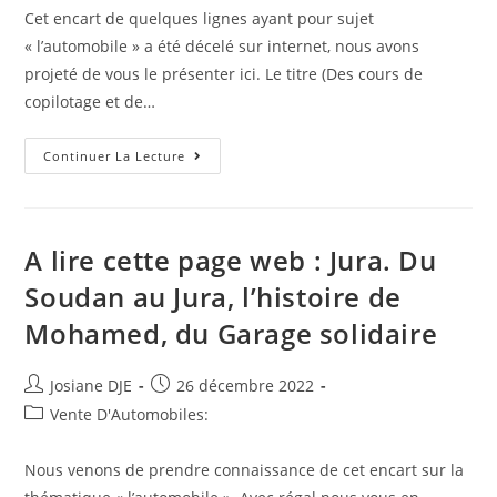
publication :
Cet encart de quelques lignes ayant pour sujet
« l’automobile » a été décelé sur internet, nous avons
projeté de vous le présenter ici. Le titre (Des cours de
copilotage et de…
A
Continuer La Lecture
Retenir
:
Des
Cours
De
Copilotage
A lire cette page web : Jura. Du
Et
De
Soudan au Jura, l’histoire de
Lecture
De
Mohamed, du Garage solidaire
Carnets
De
Route
En
Auteur/autrice
Post
Josiane DJE
26 décembre 2022
Février
Près
de
published:
Post
Vente D'Automobiles:
De
la
Péronne
category:
publication :
Nous venons de prendre connaissance de cet encart sur la