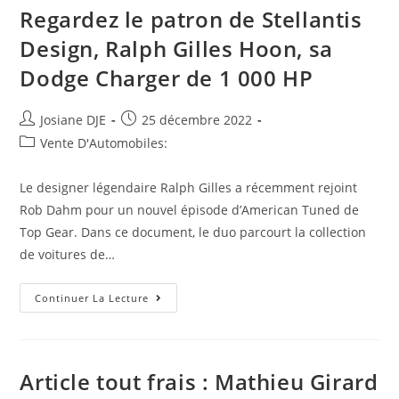
Regardez le patron de Stellantis
Design, Ralph Gilles Hoon, sa
Dodge Charger de 1 000 HP
Auteur/autrice
Post
Josiane DJE
25 décembre 2022
de
published:
Post
Vente D'Automobiles:
la
category:
publication :
Le designer légendaire Ralph Gilles a récemment rejoint
Rob Dahm pour un nouvel épisode d’American Tuned de
Top Gear. Dans ce document, le duo parcourt la collection
de voitures de…
Regardez
Continuer La Lecture
Le
Patron
De
Stellantis
Design,
Ralph
Article tout frais : Mathieu Girard
Gilles
Hoon,