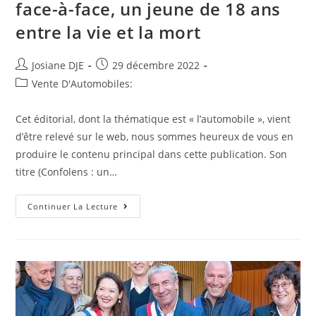
face-à-face, un jeune de 18 ans
entre la vie et la mort
Auteur/autrice
Post
Josiane DJE
29 décembre 2022
de
published:
Post
Vente D'Automobiles:
la
category:
publication :
Cet éditorial, dont la thématique est « l’automobile », vient
d’être relevé sur le web, nous sommes heureux de vous en
produire le contenu principal dans cette publication. Son
titre (Confolens : un…
A
Continuer La Lecture
La
Une
Ce
Texte
:
Confolens :
Un
Homme
De
54 Ans
Tué