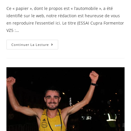
publication :
Ce « papier », dont le propos est « l’automobile », a été
identifié sur le web, notre rédaction est heureuse de vous
en reproduire l’essentiel ici. Le titre (ESSAI Cupra Formentor
VZ5 :…
Revue
Continuer La Lecture
De
Presse
Internet
:
ESSAI
Cupra
Formentor
VZ5
:
Le
Plus
Sportif
Des
SU…