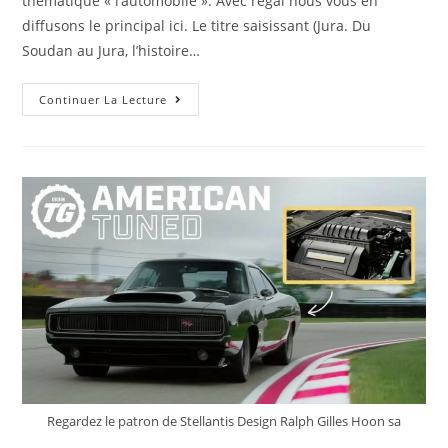
thématique « l’automobile ». Avec régal nous vous en
diffusons le principal ici. Le titre saisissant (Jura. Du
Soudan au Jura, l’histoire…
A
Continuer La Lecture
Lire
Cette
Page
Web
:
Jura.
Du
Soudan
Au
Jura,
L’histoire
De
Mohamed,
Du
Garage
Solidaire
Regardez le patron de Stellantis Design Ralph Gilles Hoon sa