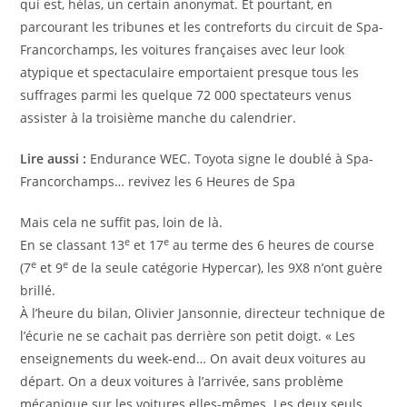
qui est, hélas, un certain anonymat. Et pourtant, en
parcourant les tribunes et les contreforts du circuit de Spa-
Francorchamps, les voitures françaises avec leur look
atypique et spectaculaire emportaient presque tous les
suffrages parmi les quelque 72 000 spectateurs venus
assister à la troisième manche du calendrier.
Lire aussi :
Endurance WEC. Toyota signe le doublé à Spa-
Francorchamps… revivez les 6 Heures de Spa
Mais cela ne suffit pas, loin de là.
e
e
En se classant 13
et 17
au terme des 6 heures de course
e
e
(7
et 9
de la seule catégorie Hypercar), les 9X8 n’ont guère
brillé.
À l’heure du bilan, Olivier Jansonnie, directeur technique de
l’écurie ne se cachait pas derrière son petit doigt. «
Les
enseignements du week-end… On avait deux voitures au
départ. On a deux voitures à l’arrivée, sans problème
mécanique sur les voitures elles-mêmes. Les deux seuls