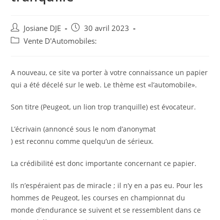
Auteur/autrice
Post
Josiane DJE
30 avril 2023
de
published:
Post
Vente D'Automobiles:
la
category:
publication :
A nouveau, ce site va porter à votre connaissance un papier
qui a été décelé sur le web. Le thème est «l’automobile».
Son titre (Peugeot, un lion trop tranquille) est évocateur.
L’écrivain (annoncé sous le nom d’anonymat
) est reconnu comme quelqu’un de sérieux.
La crédibilité est donc importante concernant ce papier.
Ils n’espéraient pas de miracle ; il n’y en a pas eu. Pour les
hommes de Peugeot, les courses en championnat du
monde d’endurance se suivent et se ressemblent dans ce