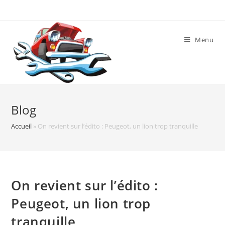
Skip
to
content
Menu
Blog
Accueil
»
On revient sur l’édito : Peugeot, un lion trop tranquille
On revient sur l’édito :
Peugeot, un lion trop
tranquille