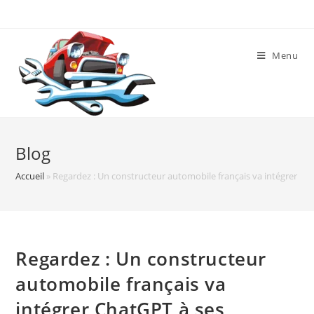
Skip
to
content
Menu
Blog
Accueil
»
Regardez : Un constructeur automobile français va intégrer Ch
Regardez : Un constructeur
automobile français va
intégrer ChatGPT à ses