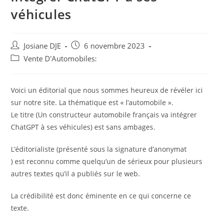
véhicules
Auteur/autrice
Post
Josiane DJE
6 novembre 2023
de
published:
Post
Vente D'Automobiles:
la
category:
publication :
Voici un éditorial que nous sommes heureux de révéler ici
sur notre site. La thématique est « l’automobile ».
Le titre (Un constructeur automobile français va intégrer
ChatGPT à ses véhicules) est sans ambages.
L’éditorialiste (présenté sous la signature d’anonymat
) est reconnu comme quelqu’un de sérieux pour plusieurs
autres textes qu’il a publiés sur le web.
La crédibilité est donc éminente en ce qui concerne ce
texte.