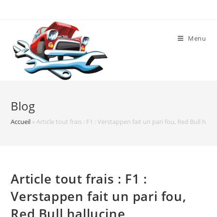
Skip
to
content
Menu
Blog
Accueil
»
Article tout frais : F1 : Verstappen fait un pari fou, Red Bull hall
Article tout frais : F1 :
Verstappen fait un pari fou,
Red Bull hallucine