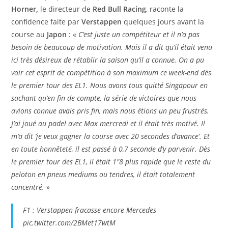
Horner,
le directeur de
Red Bull Racing
, raconte la
confidence faite par
Verstappen
quelques jours avant la
course au
Japon
: «
C’est juste un compétiteur et il n’a pas
besoin de beaucoup de motivation. Mais il a dit qu’il était venu
ici très désireux de rétablir la saison qu’il a connue. On a pu
voir cet esprit de compétition à son maximum ce week-end dès
le premier tour des EL1. Nous avons tous quitté Singapour en
sachant qu’en fin de compte, la série de victoires que nous
avions connue avais pris fin, mais nous étions un peu frustrés.
J’ai joué au padel avec Max mercredi et il était très motivé. Il
m’a dit ’je veux gagner la course avec 20 secondes d’avance’. Et
en toute honnêteté, il est passé à 0,7 seconde d’y parvenir. Dès
le premier tour des EL1, il était 1″8 plus rapide que le reste du
peloton en pneus mediums ou tendres, il était totalement
concentré.
»
F1 : Verstappen fracasse encore Mercedes
pic.twitter.com/2BMet17wtM