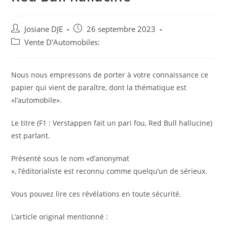
Auteur/autrice
Post
Josiane DJE
26 septembre 2023
de
published:
Post
Vente D'Automobiles:
la
category:
publication :
Nous nous empressons de porter à votre connaissance ce
papier qui vient de paraître, dont la thématique est
«l’automobile».
Le titre (F1 : Verstappen fait un pari fou, Red Bull hallucine)
est parlant.
Présenté sous le nom «d’anonymat
», l’éditorialiste est reconnu comme quelqu’un de sérieux.
Vous pouvez lire ces révélations en toute sécurité.
L’article original mentionné :