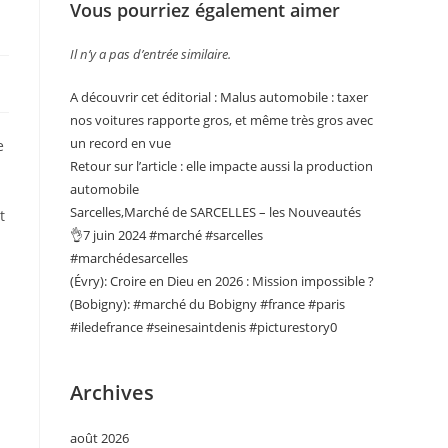
Vous pourriez également aimer
Il n’y a pas d’entrée similaire.
A découvrir cet éditorial : Malus automobile : taxer
nos voitures rapporte gros, et même très gros avec
un record en vue
e
Retour sur l’article : elle impacte aussi la production
automobile
Sarcelles,Marché de SARCELLES – les Nouveautés
t
👌7 juin 2024 #marché #sarcelles
#marchédesarcelles
(Évry): Croire en Dieu en 2026 : Mission impossible ?
(Bobigny): #marché du Bobigny #france #paris
#iledefrance #seinesaintdenis #picturestory0
Archives
août 2026