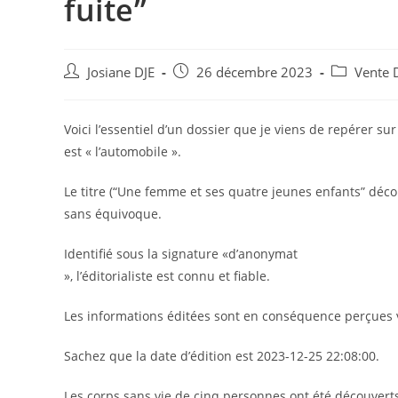
fuite”
Auteur/autrice
Post
Post
Josiane DJE
26 décembre 2023
Vente 
de
published:
category:
la
publication :
Voici l’essentiel d’un dossier que je viens de repérer s
est « l’automobile ».
Le titre (“Une femme et ses quatre jeunes enfants” déco
sans équivoque.
Identifié sous la signature «d’anonymat
», l’éditorialiste est connu et fiable.
Les informations éditées sont en conséquence perçues 
Sachez que la date d’édition est 2023-12-25 22:08:00.
Les corps sans vie de cinq personnes ont été découverts