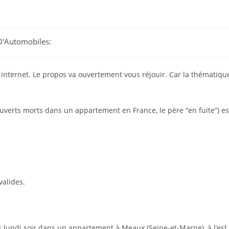
D'Automobiles:
ur internet. Le propos va ouvertement vous réjouir. Car la thématiqu
uverts morts dans un appartement en France, le père “en fuite”) es
valides.
 lundi soir dans un appartement à Meaux (Seine-et-Marne), à l’est