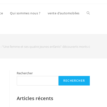
ce
Qui sommes nous ?
vente d’automobiles
n : “Une femme et ses quatre jeunes enfants” découverts morts dans un appa
Rechercher
RECHERCHER
Articles récents