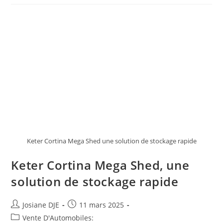
Le
Nouvel
Adaptateur
NACS
EV
De
Ford
Avec
Un
F-
150
Lightning
Car
Il
Est
Construit
Ford
Dur
Keter Cortina Mega Shed une solution de stockage rapide
Keter Cortina Mega Shed, une
solution de stockage rapide
Auteur/autrice
Post
Josiane DJE
11 mars 2025
de
published:
Post
Vente D'Automobiles: