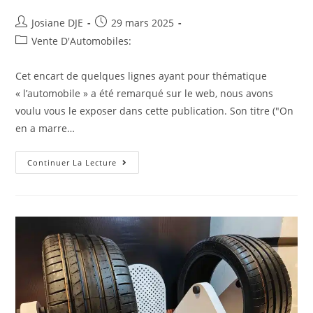
Auteur/autrice
Post
Josiane DJE
29 mars 2025
de
published:
Post
Vente D'Automobiles:
la
category:
publication :
Cet encart de quelques lignes ayant pour thématique
« l’automobile » a été remarqué sur le web, nous avons
voulu vous le exposer dans cette publication. Son titre ("On
en a marre…
On
Continuer La Lecture
Revient
Sur
L’éditorial
:
« On
En
A
Marre
D’être
Menacés »:
Face
À
Trump,
Les
Ouvriers