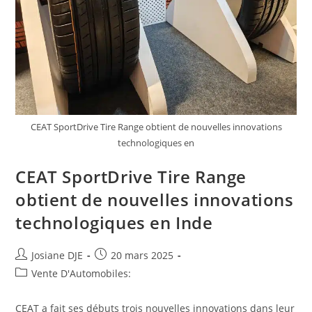
Canadiens
De
L’automobile
Déterminés
À
Se
Battre
CEAT SportDrive Tire Range obtient de nouvelles innovations
technologiques en
CEAT SportDrive Tire Range
obtient de nouvelles innovations
technologiques en Inde
Auteur/autrice
Post
Josiane DJE
20 mars 2025
de
published:
Post
Vente D'Automobiles:
la
category:
publication :
CEAT a fait ses débuts trois nouvelles innovations dans leur