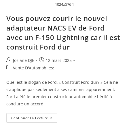
1024x576 1
Vous pouvez courir le nouvel
adaptateur NACS EV de Ford
avec un F-150 Lightning car il est
construit Ford dur
Auteur/autrice
Post
Josiane DJE
12 mars 2025
de
published:
Post
Vente D'Automobiles:
la
category:
publication :
Quel est le slogan de Ford, « Construit Ford dur? » Cela ne
s'applique pas seulement à ses camions, apparemment.
Ford a été le premier constructeur automobile hérité à
conclure un accord…
Vous
Continuer La Lecture
Pouvez
Courir