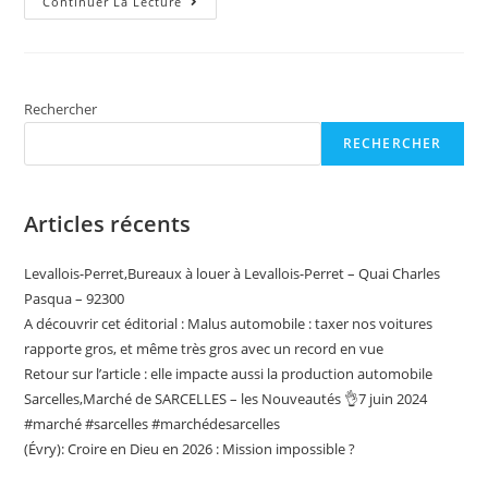
Information
Continuer La Lecture
Toute
Fraiche
:
Un
Plan
De
Relance
Rechercher
Européen
Bien
RECHERCHER
Modeste
Articles récents
Levallois-Perret,Bureaux à louer à Levallois-Perret – Quai Charles
Pasqua – 92300
A découvrir cet éditorial : Malus automobile : taxer nos voitures
rapporte gros, et même très gros avec un record en vue
Retour sur l’article : elle impacte aussi la production automobile
Sarcelles,Marché de SARCELLES – les Nouveautés 👌7 juin 2024
#marché #sarcelles #marchédesarcelles
(Évry): Croire en Dieu en 2026 : Mission impossible ?