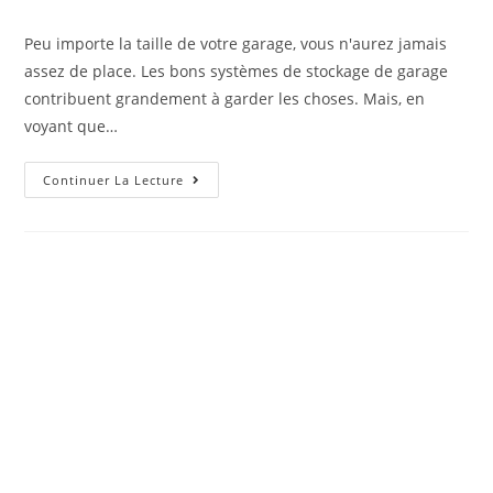
la
category:
publication :
Peu importe la taille de votre garage, vous n'aurez jamais
assez de place. Les bons systèmes de stockage de garage
contribuent grandement à garder les choses. Mais, en
voyant que…
Keter
Continuer La Lecture
Cortina
Mega
Shed,
Une
Solution
De
Stockage
Rapide