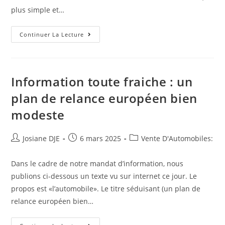
plus simple et…
Volkswagen
Continuer La Lecture
ID
1
Pourrait
Engendrer
Le
Successeur
Information toute fraiche : un
GTI
plan de relance européen bien
modeste
Auteur/autrice
Post
Post
Josiane DJE
6 mars 2025
Vente D'Automobiles:
de
published:
category:
la
Dans le cadre de notre mandat d’information, nous
publication :
publions ci-dessous un texte vu sur internet ce jour. Le
propos est «l’automobile». Le titre séduisant (un plan de
relance européen bien…