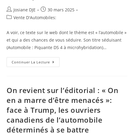
Auteur/autrice
Post
Josiane DJE
30 mars 2025
de
published:
Post
Vente D'Automobiles:
la
category:
publication :
A voir, ce texte sur le web dont le thème est « l’automobile »
et qui a des chances de vous séduire. Son titre séduisant
(Automobile : Piquante DS 4 à microhybridation)…
Revue
Continuer La Lecture
De
Presse
Internet
:
Automobile
:
On revient sur l’éditorial : « On
Piquante
DS
en a marre d’être menacés »:
4
À
face à Trump, les ouvriers
Microhybridation
canadiens de l’automobile
déterminés à se battre