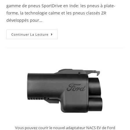
gamme de pneus SportDrive en Inde: les pneus à plate-
forme, la technologie calme et les pneus classés ZR
développés pour…
CEAT
Continuer La Lecture
SportDrive
Tire
Range
Obtient
De
Nouvelles
Innovations
Technologiques
En
Inde
Vous pouvez courir le nouvel adaptateur NACS EV de Ford