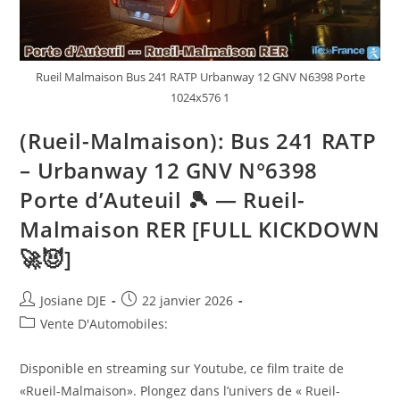
Rueil Malmaison Bus 241 RATP Urbanway 12 GNV N6398 Porte
1024x576 1
(Rueil-Malmaison): Bus 241 RATP
– Urbanway 12 GNV N°6398
Porte d’Auteuil 🎾 — Rueil-
Malmaison RER [FULL KICKDOWN
🚀😈]
Auteur/autrice
Post
Josiane DJE
22 janvier 2026
de
published:
Post
Vente D'Automobiles:
la
category:
publication :
Disponible en streaming sur Youtube, ce film traite de
«Rueil-Malmaison». Plongez dans l’univers de « Rueil-