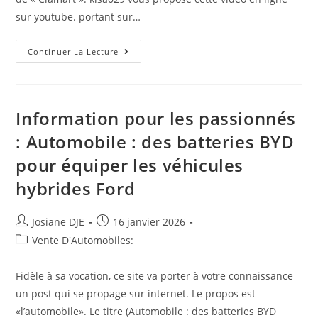
sur youtube. portant sur…
(Clamart):
Continuer La Lecture
Sunny
Days
In
Paris
Information pour les passionnés
: Automobile : des batteries BYD
pour équiper les véhicules
hybrides Ford
Auteur/autrice
Post
Josiane DJE
16 janvier 2026
de
published:
Post
Vente D'Automobiles:
la
category:
publication :
Fidèle à sa vocation, ce site va porter à votre connaissance
un post qui se propage sur internet. Le propos est
«l’automobile». Le titre (Automobile : des batteries BYD