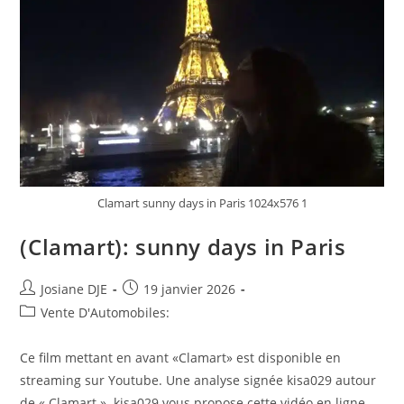
Clamart sunny days in Paris 1024x576 1
(Clamart): sunny days in Paris
Auteur/autrice
Post
Josiane DJE
19 janvier 2026
de
published:
Post
Vente D'Automobiles:
la
category:
publication :
Ce film mettant en avant «Clamart» est disponible en
streaming sur Youtube. Une analyse signée kisa029 autour
de « Clamart ». kisa029 vous propose cette vidéo en ligne