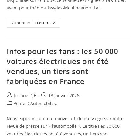
Disponible sur Youtube, cette vidéo est signée Strawtuber.
ayant pour thème « Issy-les-Moulineaux »: La…
(Issy-
Continuer La Lecture
Les-
Moulineaux):
Démolition
Tour
TIRU
À
Infos pour les fans : les 50 000
Issy-
Les
voitures électriques ont été
Moulineaux
Le
vendues, un tiers sont
6
Juin
2010|Issy-
fabriquées en France
Les-
Moulineaux,Démolition
Tour
TIRU
Auteur/autrice
Post
Josiane DJE
13 janvier 2026
À
de
published:
Post
Vente D'Automobiles:
Issy-
Les
la
category:
Moulineaux
publication :
Le
Nous exposons un tout nouvel article qui va grossir notre
6
Juin
revue de presse sur « l’automobile ». Le titre (les 50 000
2010}
voitures électriques ont été vendues, un tiers sont