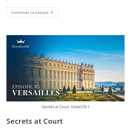
(Sartrouville):
Continuer La Lecture
Travaux
Réalisés
À
Sartrouville
@artisansdumas7886
Secrets at Court 1024x576 1
Secrets at Court