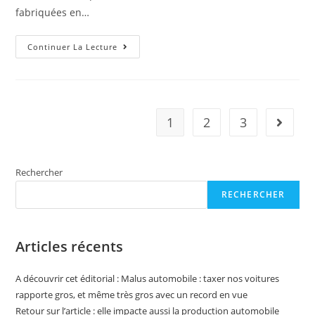
fabriquées en…
Infos
Continuer La Lecture
Pour
Les
Fans
:
Les
50
000
1
2
3
Aller à 
Voitures
Électriques
Ont
Été
Vendues,
Rechercher
Un
Tiers
Sont
RECHERCHER
Fabriquées
En
France
Articles récents
A découvrir cet éditorial : Malus automobile : taxer nos voitures
rapporte gros, et même très gros avec un record en vue
Retour sur l’article : elle impacte aussi la production automobile