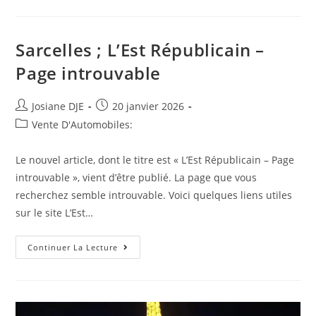
Fraiche
:
Marché
Automobile
2025.
Sarcelles ; L’Est Républicain –
Renault,
Peugeot,
Page introuvable
Volvo,
Tesla…
Qui
Sont
Auteur/autrice
Post
Josiane DJE
20 janvier 2026
Les
de
published:
Gagnants
Post
Vente D'Automobiles:
Et
la
category:
Les
publication :
Grands
Le nouvel article, dont le titre est « L’Est Républicain – Page
Perdants
?
introuvable », vient d’être publié. La page que vous
recherchez semble introuvable. Voici quelques liens utiles
sur le site L’Est…
Sarcelles
Continuer La Lecture
;
L’Est
Républicain
–
Page
Introuvable