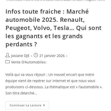
Infos toute fraiche : Marché
automobile 2025. Renault,
Peugeot, Volvo, Tesla… Qui sont
les gagnants et les grands
perdants ?
Auteur/autrice
Post
Josiane DJE
21 janvier 2026
de
published:
Post
Vente D'Automobiles:
la
category:
publication :
Voilà qui va vous réjouir : Un nouvel encart que notre
équipe vient de repérer sur internet et que nous vous
produisons ci-dessous. La thématique est « l’automobile ».
Son titre (Marché…
Infos
Continuer La Lecture
Toute