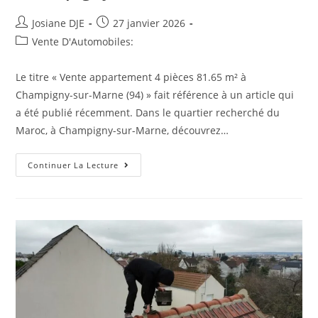
Auteur/autrice
Post
Josiane DJE
27 janvier 2026
de
published:
Post
Vente D'Automobiles:
la
category:
publication :
Le titre « Vente appartement 4 pièces 81.65 m² à
Champigny-sur-Marne (94) » fait référence à un article qui
a été publié récemment. Dans le quartier recherché du
Maroc, à Champigny-sur-Marne, découvrez…
Champigny-
Continuer La Lecture
Sur-
Marne;
Vente
Appartement
4
Pièces
81.65
M²
À
Champigny-
Sur-
Marne
(94)