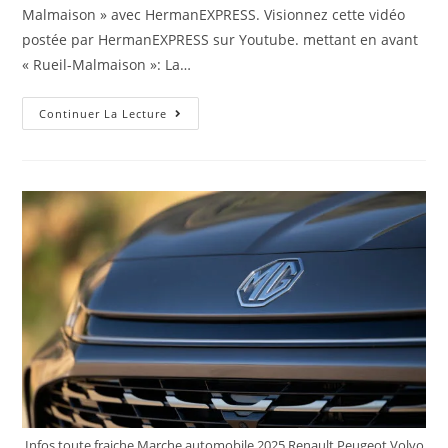
Malmaison » avec HermanEXPRESS. Visionnez cette vidéo
postée par HermanEXPRESS sur Youtube. mettant en avant
« Rueil-Malmaison »: La…
(Rueil-
Continuer La Lecture
Malmaison):
Bus
241
RATP
–
Urbanway
12
GNV
N°6398
Porte
D’Auteuil
🎾
—
Rueil-
Malmaison
RER
[FULL
KICKDOWN
🚀
😈]
Infos toute fraiche Marche automobile 2025 Renault Peugeot Volvo