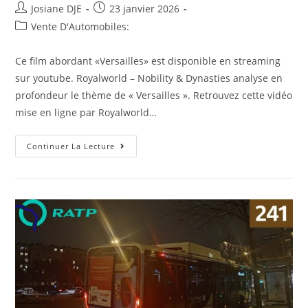
Auteur/autrice
Post
Josiane DJE
23 janvier 2026
de
published:
Post
Vente D'Automobiles:
la
category:
publication :
Ce film abordant «Versailles» est disponible en streaming
sur youtube. Royalworld – Nobility & Dynasties analyse en
profondeur le thème de « Versailles ». Retrouvez cette vidéo
mise en ligne par Royalworld…
Secrets
Continuer La Lecture
At
Court