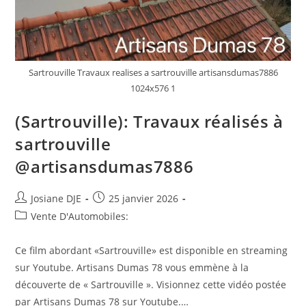
Sartrouville Travaux realises a sartrouville artisansdumas7886
1024x576 1
(Sartrouville): Travaux réalisés à
sartrouville
@artisansdumas7886
Auteur/autrice
Post
Josiane DJE
25 janvier 2026
de
published:
Post
Vente D'Automobiles:
la
category:
publication :
Ce film abordant «Sartrouville» est disponible en streaming
sur Youtube. Artisans Dumas 78 vous emmène à la
découverte de « Sartrouville ». Visionnez cette vidéo postée
par Artisans Dumas 78 sur Youtube.…