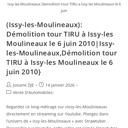
Issy les Moulineaux Demolition tour TIRU a Issy les Moulineaux le 6
juin
(Issy-les-Moulineaux):
Démolition tour TIRU à Issy-les
Moulineaux le 6 juin 2010|Issy-
les-Moulineaux,Démolition tour
TIRU à Issy-les Moulineaux le 6
juin 2010}
Auteur/autrice
Post
Josiane DJE
14 janvier 2026
de
published:
Post
Vente D'Automobiles:
la
category:
publication :
Regardez ce long-métrage sur «Issy-les-Moulineaux»
directement en streaming sur Youtube. Plongez dans
l’univers de « Issy-les-Moulineaux » avec Strawtuber.