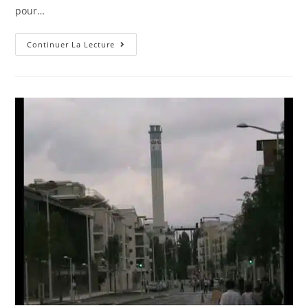
pour…
Information
Continuer La Lecture
Pour
Les
Passionnés
:
Automobile
:
Des
Batteries
BYD
Pour
Équiper
Les
Véhicules
Hybrides
Ford