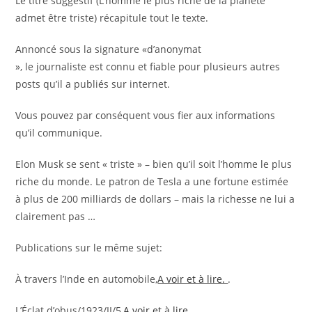
Le titre suggestif (L’homme le plus riche de la planète
admet être triste) récapitule tout le texte.
Annoncé sous la signature «d’anonymat
», le journaliste est connu et fiable pour plusieurs autres
posts qu’il a publiés sur internet.
Vous pouvez par conséquent vous fier aux informations
qu’il communique.
Elon Musk se sent « triste » – bien qu’il soit l’homme le plus
riche du monde. Le patron de Tesla a une fortune estimée
à plus de 200 milliards de dollars – mais la richesse ne lui a
clairement pas …
Publications sur le même sujet:
À travers l’Inde en automobile,
A voir et à lire.
.
L’Éclat d’obus/1923/II/5,
A voir et à lire.
.