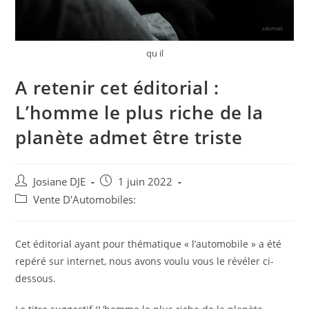
qu il
A retenir cet éditorial :
L’homme le plus riche de la
planète admet être triste
Auteur/autrice
Post
Josiane DJE
1 juin 2022
de
published:
Post
Vente D'Automobiles:
la
category:
publication :
Cet éditorial ayant pour thématique « l’automobile » a été
repéré sur internet, nous avons voulu vous le révéler ci-
dessous.