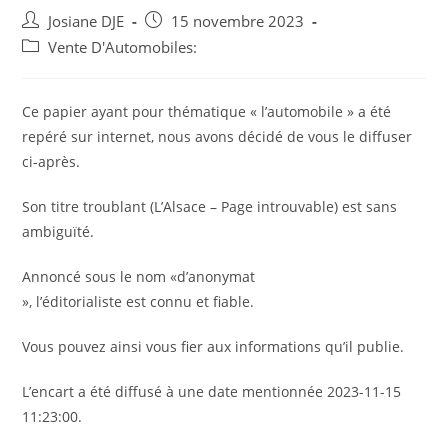
Auteur/autrice
Post
Josiane DJE
15 novembre 2023
de
published:
Post
Vente D'Automobiles:
la
category:
publication :
Ce papier ayant pour thématique « l’automobile » a été
repéré sur internet, nous avons décidé de vous le diffuser
ci-après.
Son titre troublant (L’Alsace – Page introuvable) est sans
ambiguïté.
Annoncé sous le nom «d’anonymat
», l’éditorialiste est connu et fiable.
Vous pouvez ainsi vous fier aux informations qu’il publie.
L’encart a été diffusé à une date mentionnée 2023-11-15
11:23:00.