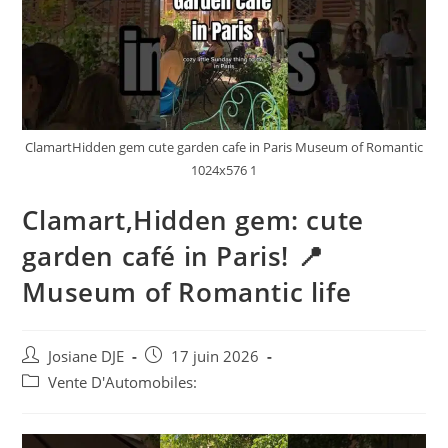
ClamartHidden gem cute garden cafe in Paris Museum of Romantic
1024x576 1
Clamart,Hidden gem: cute
garden café in Paris! 📍
Museum of Romantic life
Auteur/autrice
Post
Josiane DJE
17 juin 2026
de
published:
Post
Vente D'Automobiles:
la
category:
publication :