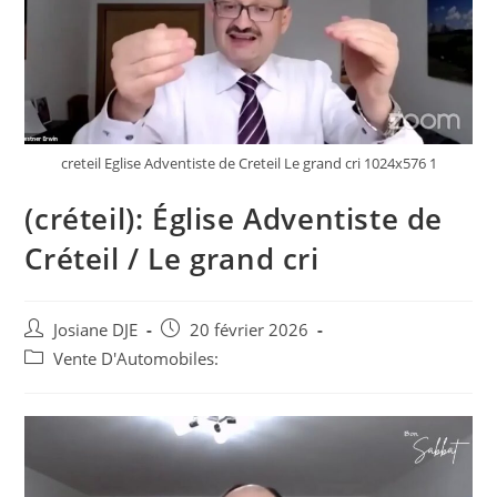
creteil Eglise Adventiste de Creteil Le grand cri 1024x576 1
(créteil): Église Adventiste de
Créteil / Le grand cri
Auteur/autrice
Post
Josiane DJE
20 février 2026
de
published:
Post
Vente D'Automobiles:
la
category:
publication :