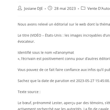
Auteur/autrice
Post
Post
Josiane DJE
28 mai 2023
Vente D'Auto
de
published:
category:
la
publication :
Nous avons relevé un éditorial sur le web dont la théma
Le titre (VIDÉO – États-Unis : les images incroyables d’
évocateur.
Identifié sous le nom «d’anonymat
», l’écrivain est positivement connu pour d’autres éditori
Vous pouvez de ce fait faire confiance aux infos qu’il pub
Sachez que la date de parution est 2023-05-27 15:45:00.
Texte source :
Le bœuf, prénommé Lester, aperçu par des témoins, s’étai
activement recherché par les autorités. La fin de caval