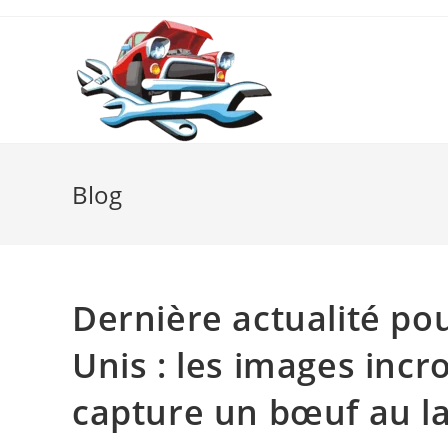
Skip
to
content
Blog
Dernière actualité pou
Unis : les images inc
capture un bœuf au la