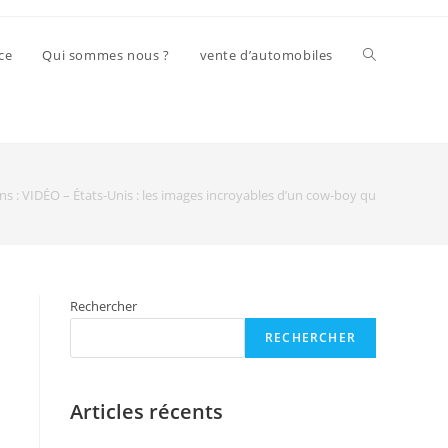
ce
Qui sommes nous ?
vente d’automobiles
ans : VIDÉO – États-Unis : les images incroyables d’un cow-boy qui capture u
Rechercher
RECHERCHER
Articles récents