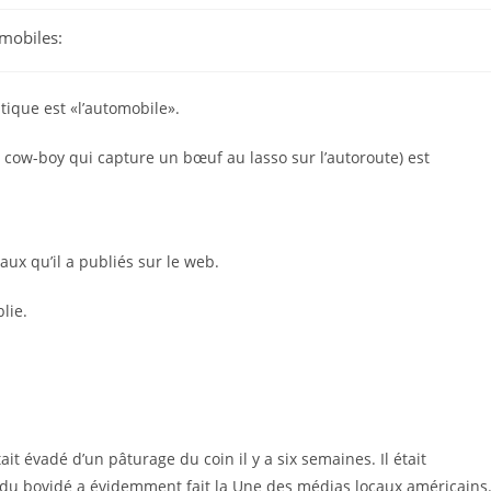
mobiles:
tique est «l’automobile».
un cow-boy qui capture un bœuf au lasso sur l’autoroute) est
aux qu’il a publiés sur le web.
lie.
t évadé d’un pâturage du coin il y a six semaines. Il était
e du bovidé a évidemment fait la Une des médias locaux américains