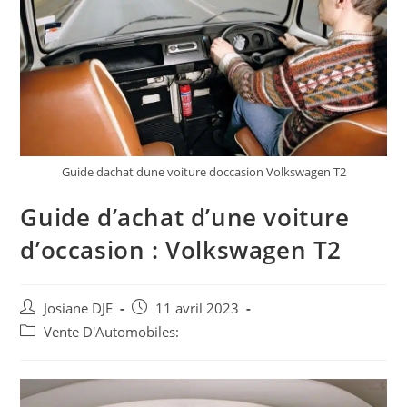
Guide dachat dune voiture doccasion Volkswagen T2
Guide d’achat d’une voiture
d’occasion : Volkswagen T2
Auteur/autrice
Post
Josiane DJE
11 avril 2023
de
published:
Post
Vente D'Automobiles:
la
category:
publication :