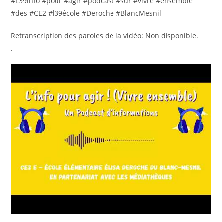
#L39info #pour #agir #podcast #sur #vivre #ensemble
#des #CE2 #l39école #Deroche #BlancMesnil
Retranscription des paroles de la vidéo:
Non disponible.
.