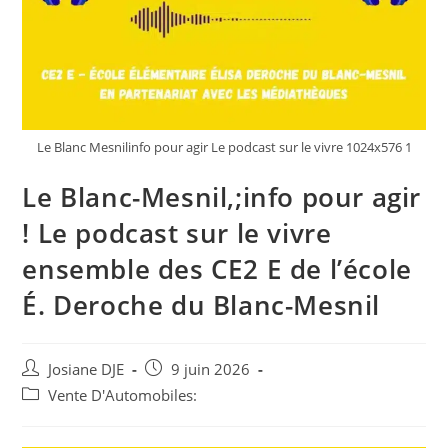
Le Blanc Mesnilinfo pour agir Le podcast sur le vivre 1024x576 1
Le Blanc-Mesnil,;info pour agir
! Le podcast sur le vivre
ensemble des CE2 E de l’école
É. Deroche du Blanc-Mesnil
Auteur/autrice
Post
Josiane DJE
9 juin 2026
de
published:
Post
Vente D'Automobiles:
la
category:
publication :