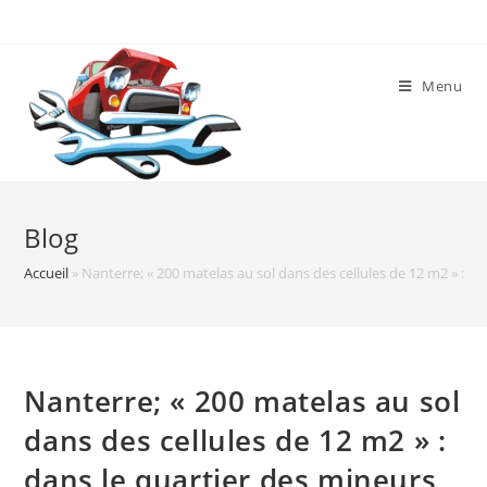
Skip
to
content
Menu
Blog
Accueil
»
Nanterre; « 200 matelas au sol dans des cellules de 12 m2 » : dan
Nanterre; « 200 matelas au sol
dans des cellules de 12 m2 » :
dans le quartier des mineurs