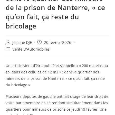
de la prison de Nanterre, « ce
qu’on fait, ça reste du
bricolage
Auteur/autrice
Post
Josiane DJE
20 février 2026
de
published:
Post
Vente D'Automobiles:
la
category:
publication :
Un article vient d’être publié et s’appelle « « 200 matelas au
sol dans des cellules de 12 m2 » : dans le quartier des
mineurs de la prison de Nanterre, « ce qu’on fait, ça reste
du bricolage ».
Plusieurs députés de gauche ont fait usage de leur droit de
visite parlementaire en se rendant simultanément dans les
quartiers pour mineurs de prisons ce jeudi 19 février. Une