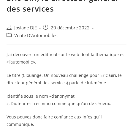
des services
Auteur/autrice
Post
Josiane DJE
20 décembre 2022
de
published:
Post
Vente D'Automobiles:
la
category:
publication :
J’ai découvert un éditorial sur le web dont la thématique est
«l’automobile».
Le titre (Clouange. Un nouveau challenge pour Eric Giri, le
directeur général des services) parle de lui-même.
Identifié sous le nom «d’anonymat
», l’auteur est reconnu comme quelqu’un de sérieux.
Vous pouvez donc faire confiance aux infos qu’il
communique.