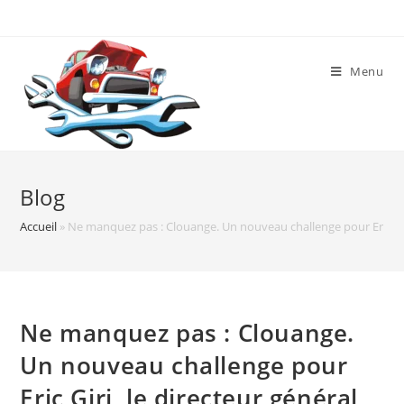
Skip
to
content
Menu
Blog
Accueil
»
Ne manquez pas : Clouange. Un nouveau challenge pour Eric Giri
Ne manquez pas : Clouange.
Un nouveau challenge pour
Eric Giri, le directeur général