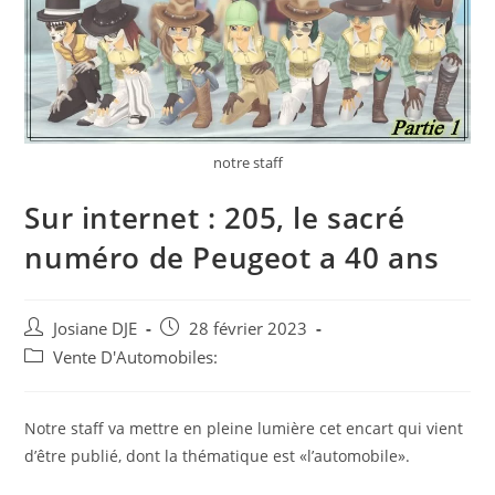
notre staff
Sur internet : 205, le sacré
numéro de Peugeot a 40 ans
Auteur/autrice
Post
Josiane DJE
28 février 2023
de
published:
Post
Vente D'Automobiles:
la
category:
publication :
Notre staff va mettre en pleine lumière cet encart qui vient
d’être publié, dont la thématique est «l’automobile».