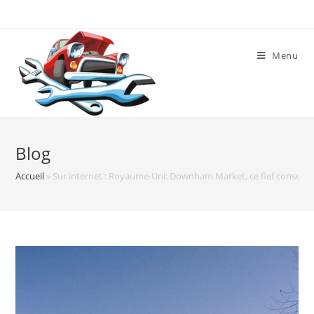
Skip
to
content
Menu
Blog
Accueil
»
Sur internet : Royaume-Uni: Downham Market, ce fief conservat