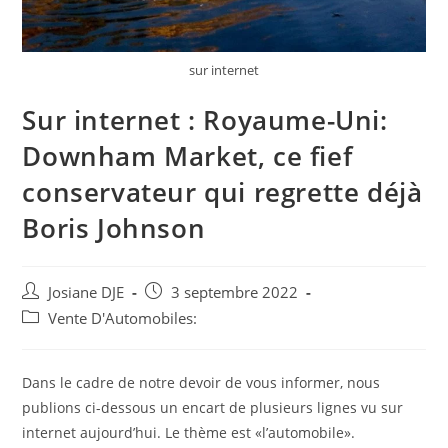
sur internet
Sur internet : Royaume-Uni:
Downham Market, ce fief
conservateur qui regrette déjà
Boris Johnson
Auteur/autrice
Post
Josiane DJE
3 septembre 2022
de
published:
Post
Vente D'Automobiles:
la
category:
publication :
Dans le cadre de notre devoir de vous informer, nous
publions ci-dessous un encart de plusieurs lignes vu sur
internet aujourd’hui. Le thème est «l’automobile».