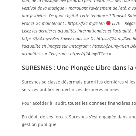
nuit, de la musique live jusqu’au petit matin et… des tourist
Festival de la Musique » marquant l’avènement de l’été, a v
aux festivités. De quoi s’agit-il, cette tendance ? Tanishk
France 24 maintenant : https://f24.my/YTen
LIVE – Regard
Lisez les dernières actualités internationales et l’actualit
https://f24.my/FBen Suivez-nous sur X : https://f24.my/Xen B
l’actualité en images sur Instagram : https://f24.my/IGen Dé
actualités sur Telegram : https://f24.my/TGen
».
SURESNES : Une Plongée Libre dans la 
Suresnes se classe désormais parmi les dernières villes
services publics en déclin ces dernières années.
Pour accéder à l’audit,
toutes les données financières so
En dépit de ses forces, Suresnes s’est engagée dans une
gestion publique