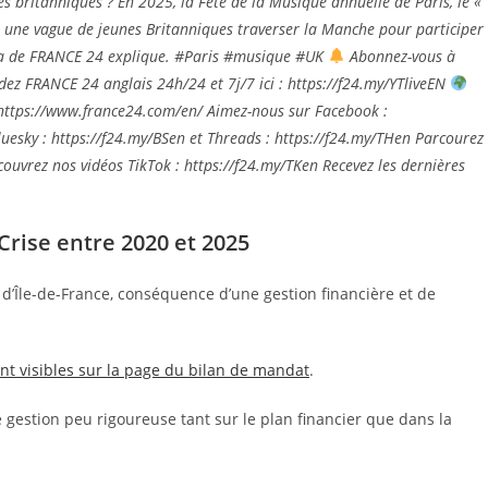
es britanniques ? En 2025, la Fête de la Musique annuelle de Paris, le «
u une vague de jeunes Britanniques traverser la Manche pour participer
 Saha de FRANCE 24 explique. #Paris #musique #UK
Abonnez-vous à
ez FRANCE 24 anglais 24h/24 et 7j/7 ici : https://f24.my/YTliveEN
é : https://www.france24.com/en/ Aimez-nous sur Facebook :
luesky : https://f24.my/BSen et Threads : https://f24.my/THen Parcourez
couvrez nos vidéos TikTok : https://f24.my/TKen Recevez les dernières
Crise entre 2020 et 2025
 d’Île-de-France, conséquence d’une gestion financière et de
nt visibles sur la page du bilan de mandat
.
 gestion peu rigoureuse tant sur le plan financier que dans la