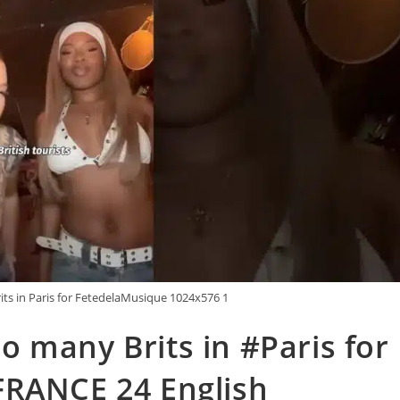
ts in Paris for FetedelaMusique 1024x576 1
o many Brits in #Paris for
FRANCE 24 English