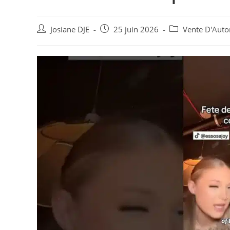
Auteur/autrice
Post
Post
Josiane DJE
25 juin 2026
Vente D'Auto
de
published:
category:
la
publication :