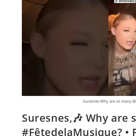
Suresnes Why are so many Bri
Suresnes,🎶 Why are s
#FêtedelaMusique? • 