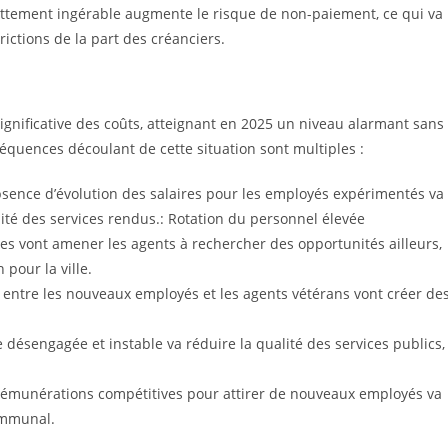
dettement ingérable augmente le risque de non-paiement, ce qui va
ctions de la part des créanciers.
 significative des coûts, atteignant en 2025 un niveau alarmant sans
équences découlant de cette situation sont multiples :
bsence d’évolution des salaires pour les employés expérimentés va
ité des services rendus.: Rotation du personnel élevée
les vont amener les agents à rechercher des opportunités ailleurs,
 pour la ville.
les entre les nouveaux employés et les agents vétérans vont créer de
e désengagée et instable va réduire la qualité des services publics,
s rémunérations compétitives pour attirer de nouveaux employés va
ommunal.