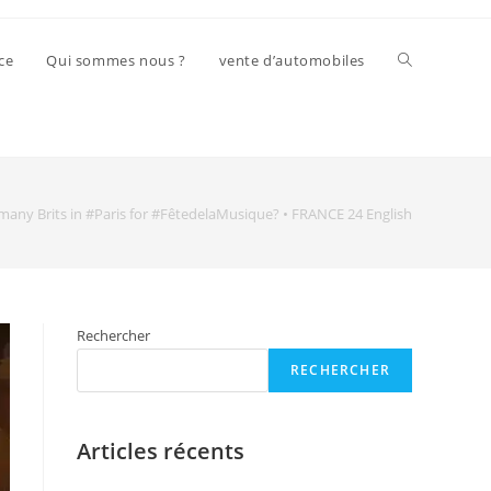
ce
Qui sommes nous ?
vente d’automobiles
many Brits in #Paris for #FêtedelaMusique? • FRANCE 24 English
Rechercher
RECHERCHER
Articles récents