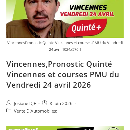
VincennesPronostic Quinte Vincennes et courses PMU du Vendredi
24 avril 1024x576 1
Vincennes,Pronostic Quinté
Vincennes et courses PMU du
Vendredi 24 avril 2026
Auteur/autrice
Post
Josiane DJE
8 juin 2026
de
published:
Post
Vente D'Automobiles:
la
category:
publication :