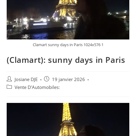
Clamart sunny days in Paris 1024x576 1
(Clamart): sunny days in Paris
Auteur/autrice
Post
Josiane DJE
19 janvier 2026
de
published:
Post
Vente D'Automobiles:
la
category:
publication :