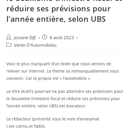
réduire ses prévisions pour
l’année entière, selon UBS
Auteur/autrice
Post
Josiane DJE
8 août 2023
de
published:
Post
Vente D'Automobiles:
la
category:
publication :
Voici le plus marquant d’un texte que nous venons de
relever sur internet. Le thème va immanquablement vous
convenir. Car le propos est « l’automobile ».
Le titre (Kohl’s pourrait ne pas atteindre ses prévisions pour
le deuxième trimestre fiscal et réduire ses prévisions pour
l’année entière, selon UBS) est évocateur.
Le rédacteur (présenté sous le nom d’anonymat
) est connu et fiable.