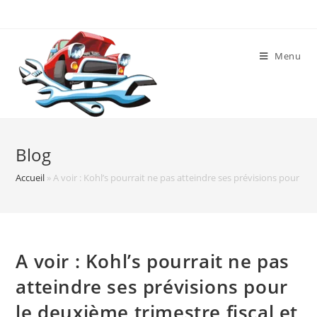
Skip
to
content
Menu
Blog
Accueil
»
A voir : Kohl’s pourrait ne pas atteindre ses prévisions pour le 
A voir : Kohl’s pourrait ne pas
atteindre ses prévisions pour
le deuxième trimestre fiscal et