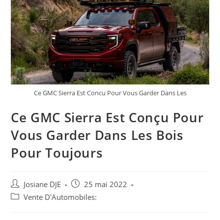
Ce GMC Sierra Est Concu Pour Vous Garder Dans Les
Ce GMC Sierra Est Conçu Pour
Vous Garder Dans Les Bois
Pour Toujours
Auteur/autrice
Post
Josiane DJE
25 mai 2022
de
published:
Post
Vente D'Automobiles:
la
category:
publication :