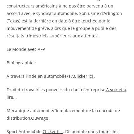
o
constructeurs américains à ne pas être parvenu à un
s
n
accord avec le syndicat automobile. Son usine d’Arlington
e
n
(Texas) est la dernière en date à être touchée par le
r
é
mouvement de grève, alors que le groupe a publié des
v
s
résultats trimestriels supérieurs aux attentes.
é
à
Le Monde avec AFP
n
o
Bibliographie :
s
a
À travers l’Inde en automobile/17,
Clicker Ici
.
b
o
Droit du travail/Les pouvoirs du chef d’entreprise,
A voir et à
n
lire.
.
n
Mécanique automobile/Remplacement de la courroie de
é
distribution,
Ouvrage
.
s
Sport Automobile,
Clicker Ici
. Disponible dans toutes les