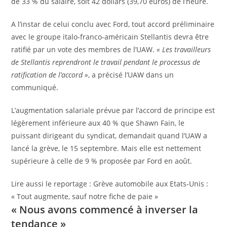
de 33 % du salaire, soit 42 dollars (39,70 euros) de l’heure.
A l’instar de celui conclu avec Ford, tout accord préliminaire
avec le groupe italo-franco-américain Stellantis devra être
ratifié par un vote des membres de l’UAW.
« Les travailleurs
de Stellantis reprendront le travail pendant le processus de
ratification de l’accord »
, a précisé l’UAW dans un
communiqué.
L’augmentation salariale prévue par l’accord de principe est
légèrement inférieure aux 40 % que Shawn Fain, le
puissant dirigeant du syndicat, demandait quand l’UAW a
lancé la grève, le 15 septembre. Mais elle est nettement
supérieure à celle de 9 % proposée par Ford en août.
A
Lire aussi le reportage :
Grève automobile aux Etats-Unis :
r
« Tout augmente, sauf notre fiche de paie »
« Nous avons commencé à inverser la
t
i
tendance »