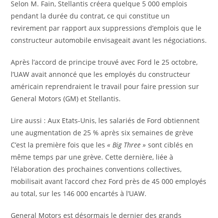
t
Selon M. Fain, Stellantis créera quelque 5 000 emplois
e
n
i
pendant la durée du contrat, ce qui constitue un
r
é
c
revirement par rapport aux suppressions d’emplois que le
v
s
l
constructeur automobile envisageait avant les négociations.
é
e
à
Après l’accord de principe trouvé avec Ford le 25 octobre,
r
n
l’UAW avait annoncé que les employés du constructeur
é
o
américain reprendraient le travail pour faire pression sur
s
s
General Motors (GM) et Stellantis.
e
a
r
b
A
Lire aussi :
Aux Etats-Unis, les salariés de Ford obtiennent
v
o
r
une augmentation de 25 % après six semaines de grève
é
n
t
C’est la première fois que les
« Big Three »
sont ciblés en
à
n
i
même temps par une grève. Cette dernière, liée à
n
é
c
l’élaboration des prochaines conventions collectives,
o
s
l
mobilisait avant l’accord chez Ford près de 45 000 employés
s
e
au total, sur les 146 000 encartés à l’UAW.
a
r
b
General Motors est désormais le dernier des grands
é