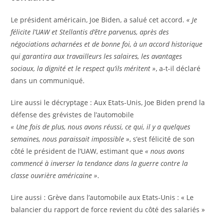
c
l
Le président américain, Joe Biden, a salué cet accord.
« Je
e
félicite l’UAW et Stellantis d’être parvenus, après des
r
négociations acharnées et de bonne foi, à un accord historique
é
qui garantira aux travailleurs les salaires, les avantages
s
sociaux, la dignité et le respect qu’ils méritent »
, a-t-il déclaré
e
dans un communiqué.
r
A
Lire aussi le décryptage :
Aux Etats-Unis, Joe Biden prend la
v
r
défense des grévistes de l’automobile
é
t
« Une fois de plus, nous avons réussi, ce qui, il y a quelques
à
i
semaines, nous paraissait impossible »
, s’est félicité de son
n
c
côté le président de l’UAW, estimant que
« nous avons
o
l
commencé à inverser la tendance dans la guerre contre la
s
e
classe ouvrière américaine »
.
a
r
b
A
Lire aussi :
Grève dans l’automobile aux Etats-Unis : « Le
é
o
r
balancier du rapport de force revient du côté des salariés »
s
n