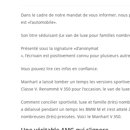
de
published:
category:
la
publication :
Dans le cadre de notre mandat de vous informer, nous p
est «l’automobile».
Son titre séduisant (Le van de luxe pour familles nomb
Présenté sous la signature «d’anonymat
», l’écrivain est positivement connu pour plusieurs autre
Vous pouvez lire ces infos en confiance.
Manhart a laissé tomber un temps les versions sportive
Classe V. Renommé V 350 pour l’occasion, le van de luxe
Comment concilier sportivité, luxe et famille (très) no
a délaissé pendant un temps les BMW M et s’est attelé à
nombreuses (très) pressées.
Voici le Manhart V 350.
Une véritable AMG qui s’ignore