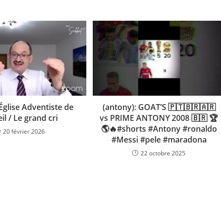
: Église Adventiste de
(antony): GOAT’S 🇵🇹🇧🇷🇦🇷
il / Le grand cri
vs PRIME ANTONY 2008 🇧🇷 🏆
🌎🔥#shorts #Antony #ronaldo
20 février 2026
#Messi #pele #maradona
22 octobre 2025