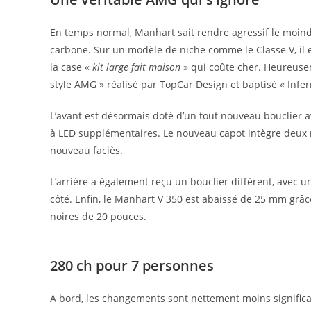
En temps normal, Manhart sait rendre agressif le moindr
carbone. Sur un modèle de niche comme le Classe V, il e
la case «
kit large fait maison
» qui coûte cher.
Heureusem
style AMG » réalisé par TopCar Design et baptisé « Infer
L’avant est désormais doté d’
un tout nouveau bouclier a
à LED supplémentaires
. Le nouveau capot intègre
deux 
nouveau faciès.
L’arrière a également reçu
un bouclier différent
, avec
un
côté
. Enfin, le Manhart V 350 est
abaissé de 25 mm
grâc
noires de 20 pouces
.
280 ch pour 7 personnes
A bord, les changements sont nettement moins significa