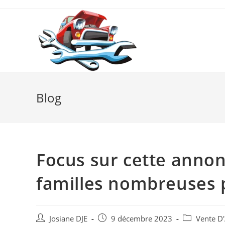
Skip
to
content
Blog
Focus sur cette annon
familles nombreuses 
Auteur/autrice
Post
Post
Josiane DJE
9 décembre 2023
Vente D