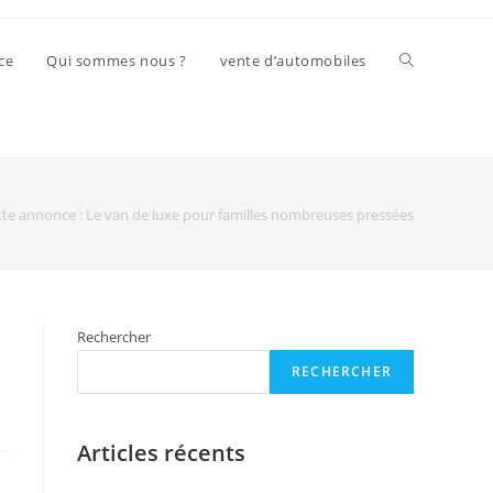
ce
Qui sommes nous ?
vente d’automobiles
tte annonce : Le van de luxe pour familles nombreuses pressées
Rechercher
RECHERCHER
Articles récents