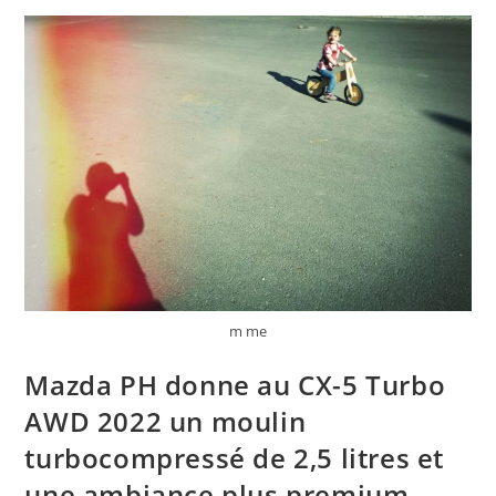
Actualité
:
RTL
5minutes
–
Moto:
Sachsenring,
MotoGP
(FP1)
:
Ducati
Mène,
20
Pilotes
En
Une
Seconde
!
m me
Mazda PH donne au CX-5 Turbo
AWD 2022 un moulin
turbocompressé de 2,5 litres et
une ambiance plus premium