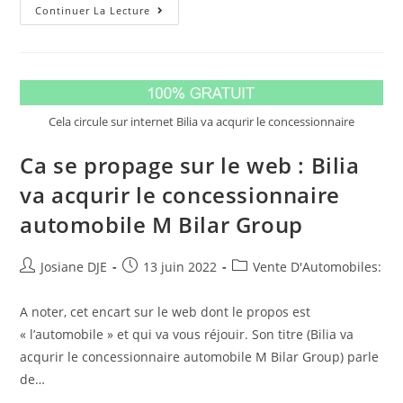
Vous
Continuer La Lecture
Aimerez
Cette
Dernière
Actualité
:
Tout
Ce
Que
Cela circule sur internet Bilia va acqurir le concessionnaire
Vous
Devez
Savoir
Ca se propage sur le web : Bilia
Sur
Le
Grand
va acqurir le concessionnaire
Prix
Du
automobile M Bilar Group
Canada
Auteur/autrice
Post
Post
Josiane DJE
13 juin 2022
Vente D'Automobiles:
de
published:
category:
la
A noter, cet encart sur le web dont le propos est
publication :
« l’automobile » et qui va vous réjouir. Son titre (Bilia va
acqurir le concessionnaire automobile M Bilar Group) parle
de…