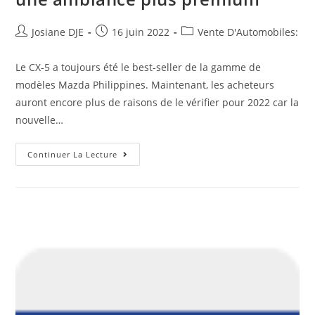
Auteur/autrice
Post
Post
Josiane DJE
16 juin 2022
Vente D'Automobiles:
de
published:
category:
la
Le CX-5 a toujours été le best-seller de la gamme de
publication :
modèles Mazda Philippines. Maintenant, les acheteurs
auront encore plus de raisons de le vérifier pour 2022 car la
nouvelle…
Mazda
Continuer La Lecture
PH
Donne
Au
CX-
5
Turbo
AWD
2022
Un
Moulin
Turbocompressé
De
2,5
Litres
Et
Une