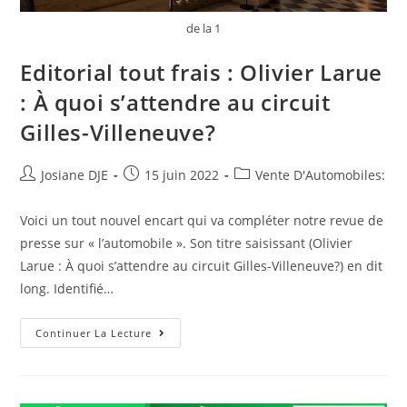
de la 1
Editorial tout frais : Olivier Larue
: À quoi s’attendre au circuit
Gilles-Villeneuve?
Auteur/autrice
Post
Post
Josiane DJE
15 juin 2022
Vente D'Automobiles:
de
published:
category:
la
Voici un tout nouvel encart qui va compléter notre revue de
publication :
presse sur « l’automobile ». Son titre saisissant (Olivier
Larue : À quoi s’attendre au circuit Gilles-Villeneuve?) en dit
long. Identifié…
Editorial
Continuer La Lecture
Tout
Frais
:
Olivier
Larue