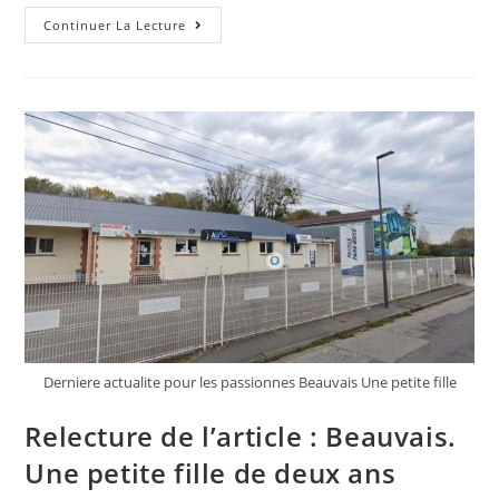
Ca
Continuer La Lecture
Se
Propage
Sur
Le
Web
:
Bilia
Va
Acqurir
Le
Concessionnaire
Automobile
M
Bilar
Group
Derniere actualite pour les passionnes Beauvais Une petite fille
Relecture de l’article : Beauvais.
Une petite fille de deux ans