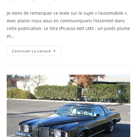
de
published:
category:
la
Je viens de remarquer ce texte sur le sujet « l’automobile ».
publication :
Avec plaisir nous vous en communiquons l’essentiel dans
cette publication. Le titre (Picasso 660 LMS : un poids plume
et…
Relecture
Continuer La Lecture
De
L’éditorial
:
Picasso
660
LMS
:
Un
Poids
Plume
Et
Des
Chevaux
En
Pagaille
!