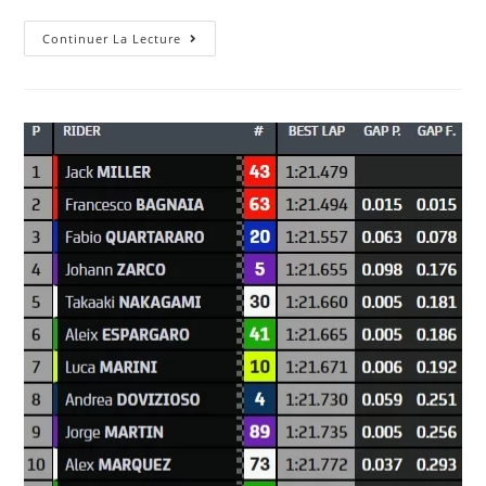
Le
Continuer La Lecture
Prototype
BMW
IX
Parcourra
600
Miles
Avec
Une
Batterie
À
Chimie
Mixte