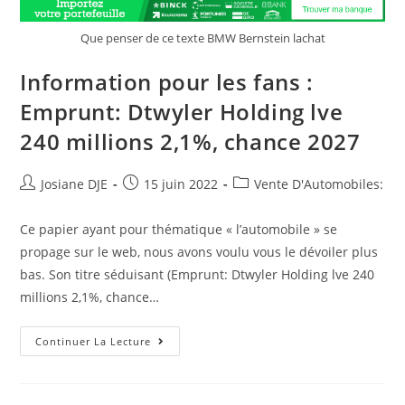
:
À
Quoi
Que penser de ce texte BMW Bernstein lachat
S’attendre
Au
Circuit
Information pour les fans :
Gilles-
Villeneuve?
Emprunt: Dtwyler Holding lve
240 millions 2,1%, chance 2027
Auteur/autrice
Post
Post
Josiane DJE
15 juin 2022
Vente D'Automobiles:
de
published:
category:
la
Ce papier ayant pour thématique « l’automobile » se
publication :
propage sur le web, nous avons voulu vous le dévoiler plus
bas. Son titre séduisant (Emprunt: Dtwyler Holding lve 240
millions 2,1%, chance…
Information
Continuer La Lecture
Pour
Les
Fans
:
Emprunt: