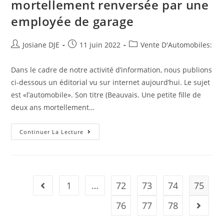
mortellement renversée par une
employée de garage
Auteur/autrice
Post
Post
Josiane DJE
11 juin 2022
Vente D'Automobiles:
de
published:
category:
la
Dans le cadre de notre activité d’information, nous publions
publication :
ci-dessous un éditorial vu sur internet aujourd’hui. Le sujet
est «l’automobile». Son titre (Beauvais. Une petite fille de
deux ans mortellement…
Relecture
Continuer La Lecture
De
L’article
:
Beauvais.
Une
Petite
Fille
1
…
72
73
74
75
Go to the previous page
De
Deux
Ans
76
77
78
Aller à 
Mortellement
Renversée
Par