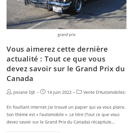
grand prix
Vous aimerez cette dernière
actualité : Tout ce que vous
devez savoir sur le Grand Prix du
Canada
Auteur/autrice
Post
Post
Josiane DJE
14 juin 2022
Vente D'Automobiles:
de
published:
category:
la
En fouillant internet j’ai trouvé un papier qui va vous plaire.
publication :
Son thème est « l’automobile ». Le titre (Tout ce que vous
devez savoir sur le Grand Prix du Canada) récapitule…