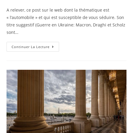
de
published:
category:
la
A relever, ce post sur le web dont la thématique est
publication :
« l’automobile » et qui est susceptible de vous séduire. Son
titre suggestif (Guerre en Ukraine: Macron, Draghi et Scholz
sont…
Article
Continuer La Lecture
Tout
Frais
:
Guerre
En
Ukraine:
Macron,
Draghi
Et
Scholz
Sont
Arrivés
À
Kiev