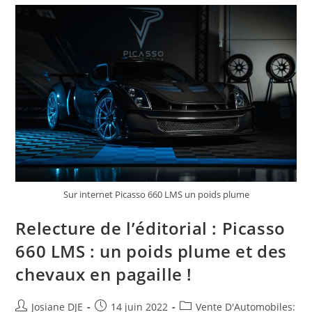
Dtwyler
Holding
Lve
240
Millions
2,1%,
Chance
2027
Sur internet Picasso 660 LMS un poids plume
Relecture de l’éditorial : Picasso
660 LMS : un poids plume et des
chevaux en pagaille !
Auteur/autrice
Post
Post
Josiane DJE
14 juin 2022
Vente D'Automobiles: