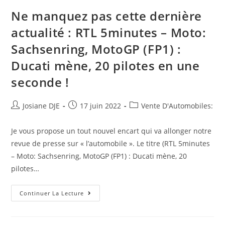
Ne manquez pas cette dernière
actualité : RTL 5minutes – Moto:
Sachsenring, MotoGP (FP1) :
Ducati mène, 20 pilotes en une
seconde !
Auteur/autrice
Post
Post
Josiane DJE
17 juin 2022
Vente D'Automobiles:
de
published:
category:
la
Je vous propose un tout nouvel encart qui va allonger notre
publication :
revue de presse sur « l’automobile ». Le titre (RTL 5minutes
– Moto: Sachsenring, MotoGP (FP1) : Ducati mène, 20
pilotes…
Ne
Continuer La Lecture
Manquez
Pas
Cette
Dernière