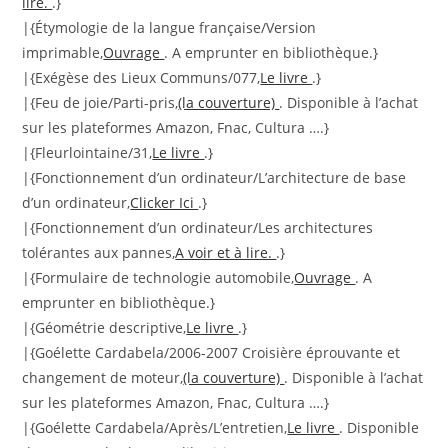
lire.
.}
|{Étymologie de la langue française/Version
imprimable,
Ouvrage
. A emprunter en bibliothèque.}
|{Exégèse des Lieux Communs/077,
Le livre
.}
|{Feu de joie/Parti-pris,
(la couverture)
. Disponible à l’achat
sur les plateformes Amazon, Fnac, Cultura ….}
|{Fleurlointaine/31,
Le livre
.}
|{Fonctionnement d’un ordinateur/L’architecture de base
d’un ordinateur,
Clicker Ici
.}
|{Fonctionnement d’un ordinateur/Les architectures
tolérantes aux pannes,
A voir et à lire.
.}
|{Formulaire de technologie automobile,
Ouvrage
. A
emprunter en bibliothèque.}
|{Géométrie descriptive,
Le livre
.}
|{Goélette Cardabela/2006-2007 Croisière éprouvante et
changement de moteur,
(la couverture)
. Disponible à l’achat
sur les plateformes Amazon, Fnac, Cultura ….}
|{Goélette Cardabela/Après/L’entretien,
Le livre
. Disponible