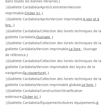
dans toutes les bonnes librairies.}
|{Goélette Cardabela/Après/L’entretien/Version
imprimable,
Clicker Ici
.}
|{Goélette Cardabela/Après/Version imprimable,
A voir et à
lire.
.}
|{Goélette Cardabela/Collection des livrets techniques de la
goélette Cardabela,
Ouvrage
.}
|{Goélette Cardabela/Collection des livrets techniques de la
goélette Cardabela/Version imprimable,
Le livre
. Ouvrage
de référence.}
|{Goélette Cardabela/Collection des livrets techniques de la
goélette Cardabela/Version imprimable des leçons de la
navigation,
(la couverture)
.}
|{Goélette Cardabela/Collection des livrets techniques de la
goélette Cardabela/Version imprimable globale,
Le livre
.}
|{Goélette Cardabela/Construction/Stratification
extérieure,
Clicker Ici
.}
|{Goélette Cardabela/Équipements/Autres équipements,
A