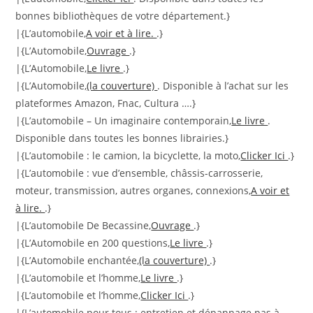
bonnes bibliothèques de votre département.}
|{L’automobile,
A voir et à lire.
.}
|{L’Automobile,
Ouvrage
.}
|{L’Automobile,
Le livre
.}
|{L’Automobile,
(la couverture)
. Disponible à l’achat sur les
plateformes Amazon, Fnac, Cultura ….}
|{L’automobile – Un imaginaire contemporain,
Le livre
.
Disponible dans toutes les bonnes librairies.}
|{L’automobile : le camion, la bicyclette, la moto,
Clicker Ici
.}
|{L’automobile : vue d’ensemble, châssis-carrosserie,
moteur, transmission, autres organes, connexions,
A voir et
à lire.
.}
|{L’automobile De Becassine,
Ouvrage
.}
|{L’Automobile en 200 questions,
Le livre
.}
|{L’Automobile enchantée,
(la couverture)
.}
|{L’automobile et l’homme,
Le livre
.}
|{L’automobile et l’homme,
Clicker Ici
.}
|{L’automobile pour tous : entretien et dépannage pas à