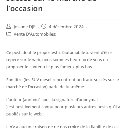
l’occasion
Auteur/autrice
Post
Josiane DJE
4 décembre 2024
de
published:
Post
Vente D'Automobiles:
la
category:
publication :
Ce post, dont le propos est « l’automobile », vient d’être
repéré sur le web, nous sommes heureux de vous en
proposer le contenu le plus fameux plus bas.
Son titre (les SUV diesel rencontrent un franc succès sur le
marché de l’occasion) parle de lui-même.
L’auteur (annoncé sous la signature d’anonymat
) est positivement connu pour plusieurs autres posts qu’il a
publiés sur le web.
Il n’y a aucune raison de ne pas croire de la fiabilité de ces