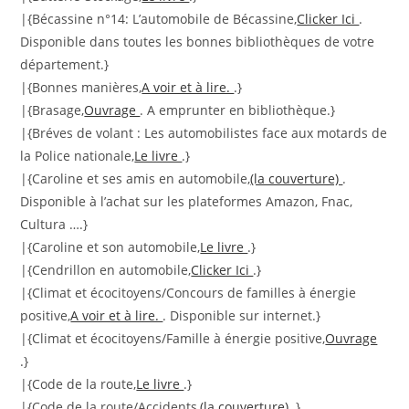
|{Bécassine n°14: L’automobile de Bécassine,
Clicker Ici
.
Disponible dans toutes les bonnes bibliothèques de votre
département.}
|{Bonnes manières,
A voir et à lire.
.}
|{Brasage,
Ouvrage
. A emprunter en bibliothèque.}
|{Bréves de volant : Les automobilistes face aux motards de
la Police nationale,
Le livre
.}
|{Caroline et ses amis en automobile,
(la couverture)
.
Disponible à l’achat sur les plateformes Amazon, Fnac,
Cultura ….}
|{Caroline et son automobile,
Le livre
.}
|{Cendrillon en automobile,
Clicker Ici
.}
|{Climat et écocitoyens/Concours de familles à énergie
positive,
A voir et à lire.
. Disponible sur internet.}
|{Climat et écocitoyens/Famille à énergie positive,
Ouvrage
.}
|{Code de la route,
Le livre
.}
|{Code de la route/Accidents,
(la couverture)
.}