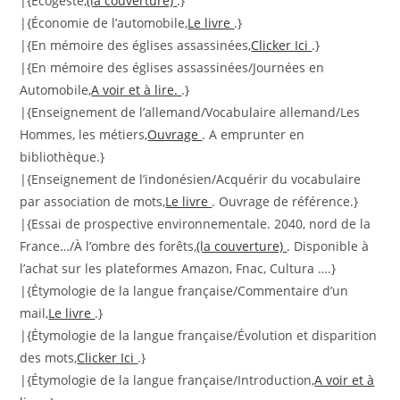
|{Écogeste,
(la couverture)
.}
|{Économie de l’automobile,
Le livre
.}
|{En mémoire des églises assassinées,
Clicker Ici
.}
|{En mémoire des églises assassinées/Journées en
Automobile,
A voir et à lire.
.}
|{Enseignement de l’allemand/Vocabulaire allemand/Les
Hommes, les métiers,
Ouvrage
. A emprunter en
bibliothèque.}
|{Enseignement de l’indonésien/Acquérir du vocabulaire
par association de mots,
Le livre
. Ouvrage de référence.}
|{Essai de prospective environnementale. 2040, nord de la
France…/À l’ombre des forêts,
(la couverture)
. Disponible à
l’achat sur les plateformes Amazon, Fnac, Cultura ….}
|{Étymologie de la langue française/Commentaire d’un
mail,
Le livre
.}
|{Étymologie de la langue française/Évolution et disparition
des mots,
Clicker Ici
.}
|{Étymologie de la langue française/Introduction,
A voir et à