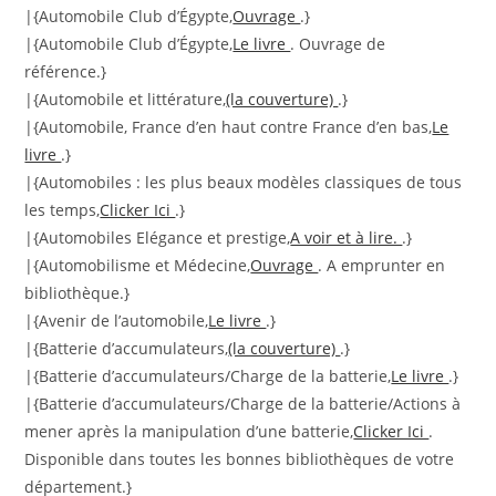
|{Automobile Club d’Égypte,
Ouvrage
.}
|{Automobile Club d’Égypte,
Le livre
. Ouvrage de
référence.}
|{Automobile et littérature,
(la couverture)
.}
|{Automobile, France d’en haut contre France d’en bas,
Le
livre
.}
|{Automobiles : les plus beaux modèles classiques de tous
les temps,
Clicker Ici
.}
|{Automobiles Elégance et prestige,
A voir et à lire.
.}
|{Automobilisme et Médecine,
Ouvrage
. A emprunter en
bibliothèque.}
|{Avenir de l’automobile,
Le livre
.}
|{Batterie d’accumulateurs,
(la couverture)
.}
|{Batterie d’accumulateurs/Charge de la batterie,
Le livre
.}
|{Batterie d’accumulateurs/Charge de la batterie/Actions à
mener après la manipulation d’une batterie,
Clicker Ici
.
Disponible dans toutes les bonnes bibliothèques de votre
département.}