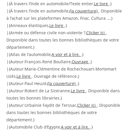
|{À travers l’Inde en automobile/Texte entier,
Le livre
.}
|{À travers l’Inde en automobile,
(la couverture)
. Disponible
à l’achat sur les plateformes Amazon, Fnac, Cultura ….}
|{Anneaux élastiques,
Le livre
.}
|{Armée ou défense civile non-violente ?,
Clicker Ici
.
Disponible dans toutes les bonnes bibliothèques de votre
département.}
|{Atlas de l’automobile,
A voir et à lire.
.}
|{Auteur:François-René Boullaire,
Ouvrage
.}
|{Auteur:Marie-Clémentine de Rochechouart-Mortemart
Uzès,
Le livre
. Ouvrage de référence.}
|{Auteur:Paul Heuzé,
(la couverture)
.}
|{Auteur:Robert de La Sizeranne,
Le livre
. Disponible dans
toutes les bonnes librairies.}
|{Auteur:Urbainie Faydit de Terssac,
Clicker Ici
. Disponible
dans toutes les bonnes bibliothèques de votre
département.}
|{Automobile Club d’Egypte,
A voir et à lire.
.}