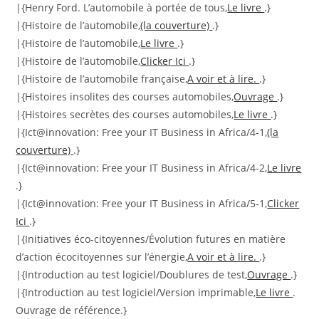
|{Henry Ford. L’automobile à portée de tous,
Le livre
.}
|{Histoire de l’automobile,
(la couverture)
.}
|{Histoire de l’automobile,
Le livre
.}
|{Histoire de l’automobile,
Clicker Ici
.}
|{Histoire de l’automobile française,
A voir et à lire.
.}
|{Histoires insolites des courses automobiles,
Ouvrage
.}
|{Histoires secrètes des courses automobiles,
Le livre
.}
|{Ict@innovation: Free your IT Business in Africa/4-1,
(la
couverture)
.}
|{Ict@innovation: Free your IT Business in Africa/4-2,
Le livre
.}
|{Ict@innovation: Free your IT Business in Africa/5-1,
Clicker
Ici
.}
|{Initiatives éco-citoyennes/Évolution futures en matière
d’action écocitoyennes sur l’énergie,
A voir et à lire.
.}
|{Introduction au test logiciel/Doublures de test,
Ouvrage
.}
|{Introduction au test logiciel/Version imprimable,
Le livre
.
Ouvrage de référence.}