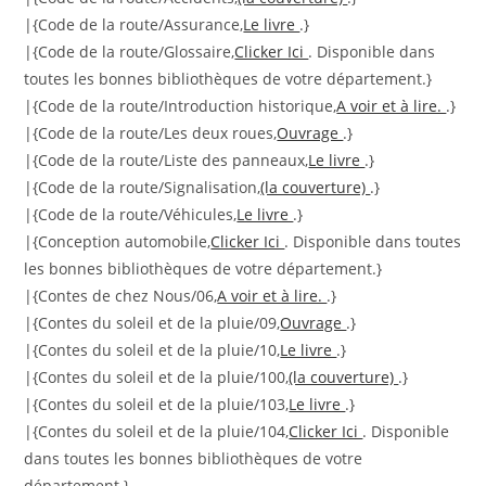
|{Code de la route/Assurance,
Le livre
.}
|{Code de la route/Glossaire,
Clicker Ici
. Disponible dans
toutes les bonnes bibliothèques de votre département.}
|{Code de la route/Introduction historique,
A voir et à lire.
.}
|{Code de la route/Les deux roues,
Ouvrage
.}
|{Code de la route/Liste des panneaux,
Le livre
.}
|{Code de la route/Signalisation,
(la couverture)
.}
|{Code de la route/Véhicules,
Le livre
.}
|{Conception automobile,
Clicker Ici
. Disponible dans toutes
les bonnes bibliothèques de votre département.}
|{Contes de chez Nous/06,
A voir et à lire.
.}
|{Contes du soleil et de la pluie/09,
Ouvrage
.}
|{Contes du soleil et de la pluie/10,
Le livre
.}
|{Contes du soleil et de la pluie/100,
(la couverture)
.}
|{Contes du soleil et de la pluie/103,
Le livre
.}
|{Contes du soleil et de la pluie/104,
Clicker Ici
. Disponible
dans toutes les bonnes bibliothèques de votre
département.}