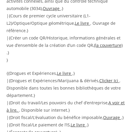
activités connexes, ainsi que du contrôle technique
automobile (3034),
Ouvrage
.}
|{Cours de premier cycle universitaire (L1-
L2)/Optique/Optique géométrique,
Le livre
. Ouvrage de
référence.}
|{Créer un code QR/Historique, informations générales et
vue d’ensemble de la création d’un code QR,
(la couverture)
.}
}
{{Drogues et Expériences,
Le livre
.}
|{Drogues et Expériences/Marijuana & dérivés,
Clicker Ici
.
Disponible dans toutes les bonnes bibliothèques de votre
département.}
|{Droit du travail/Les pouvoirs du chef d’entreprise,
A voir et
à lire.
. Disponible sur internet.}
|{Droit fiscal/L’évaluation du bénéfice imposable,
Ouvrage
.}
|{Droit fiscal/Le paiement de l’IS,
Le livre
.}