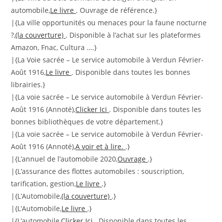
automobile,
Le livre
. Ouvrage de référence.}
|{La ville opportunités ou menaces pour la faune nocturne
?,
(la couverture)
. Disponible à l’achat sur les plateformes
Amazon, Fnac, Cultura ….}
|{La Voie sacrée – Le service automobile à Verdun Février-
Août 1916,
Le livre
. Disponible dans toutes les bonnes
librairies.}
|{La voie sacrée – Le service automobile à Verdun Février-
Août 1916 (Annoté),
Clicker Ici
. Disponible dans toutes les
bonnes bibliothèques de votre département.}
|{La voie sacrée – Le service automobile à Verdun Février-
Août 1916 (Annoté),
A voir et à lire.
.}
|{L’annuel de l’automobile 2020,
Ouvrage
.}
|{L’assurance des flottes automobiles : souscription,
tarification, gestion,
Le livre
.}
|{L’Automobile,
(la couverture)
.}
|{L’Automobile,
Le livre
.}
|{L’automobile,
Clicker Ici
. Disponible dans toutes les