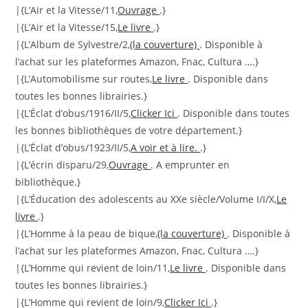
|{L’Air et la Vitesse/11,
Ouvrage
.}
|{L’Air et la Vitesse/15,
Le livre
.}
|{L’Album de Sylvestre/2,
(la couverture)
. Disponible à
l’achat sur les plateformes Amazon, Fnac, Cultura ….}
|{L’Automobilisme sur routes,
Le livre
. Disponible dans
toutes les bonnes librairies.}
|{L’Éclat d’obus/1916/II/5,
Clicker Ici
. Disponible dans toutes
les bonnes bibliothèques de votre département.}
|{L’Éclat d’obus/1923/II/5,
A voir et à lire.
.}
|{L’écrin disparu/29,
Ouvrage
. A emprunter en
bibliothèque.}
|{L’Éducation des adolescents au XXe siècle/Volume I/I/X,
Le
livre
.}
|{L’Homme à la peau de bique,
(la couverture)
. Disponible à
l’achat sur les plateformes Amazon, Fnac, Cultura ….}
|{L’Homme qui revient de loin/11,
Le livre
. Disponible dans
toutes les bonnes librairies.}
|{L’Homme qui revient de loin/9,
Clicker Ici
.}