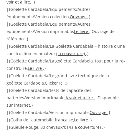
voir et à lire.
.}
|{Goélette Cardabela/Équipements/Autres
équipements/Version collection,
Ouvrage
.}
|{Goélette Cardabela/Équipements/Autres
équipements/Version imprimable,
Le livre
. Ouvrage de
référence.}
|{Goélette Cardabela/La Goélette Cardabela – histoire d’une
construction en amateur,
(la couverture)
.}
|{Goélette Cardabela/La goélette Cardabela, tout pour la re-
construire,
Le livre
.}
|{Goélette Cardabela/Le grand livre technique de la
goélette Cardabela,
Clicker Ici
.}
|{Goélette Cardabela/tests de capacité des
batteries/Version imprimable,
A voir et à lire.
. Disponible
sur internet.}
|{Goélette Cardabela/Version imprimable,
Ouvrage
.}
|{Gotha de l’automobile française,
Le livre
.}
|{Gueule-Rouge, 80 chevaux/01/I,
(la couverture)
.}