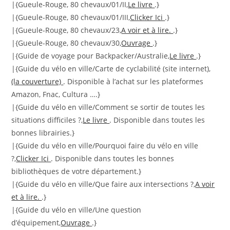
|{Gueule-Rouge, 80 chevaux/01/II,
Le livre
.}
|{Gueule-Rouge, 80 chevaux/01/III,
Clicker Ici
.}
|{Gueule-Rouge, 80 chevaux/23,
A voir et à lire.
.}
|{Gueule-Rouge, 80 chevaux/30,
Ouvrage
.}
|{Guide de voyage pour Backpacker/Australie,
Le livre
.}
|{Guide du vélo en ville/Carte de cyclabilité (site internet),
(la couverture)
. Disponible à l’achat sur les plateformes
Amazon, Fnac, Cultura ….}
|{Guide du vélo en ville/Comment se sortir de toutes les
situations difficiles ?,
Le livre
. Disponible dans toutes les
bonnes librairies.}
|{Guide du vélo en ville/Pourquoi faire du vélo en ville
?,
Clicker Ici
. Disponible dans toutes les bonnes
bibliothèques de votre département.}
|{Guide du vélo en ville/Que faire aux intersections ?,
A voir
et à lire.
.}
|{Guide du vélo en ville/Une question
d’équipement,
Ouvrage
.}