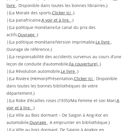
livre
. Disponible dans toutes les bonnes librairies.}
|{La Morale des sports,
Clicker Ici
.}
|{La panafricaine,
A voir et à lire.
.}
|{La politique monétaire/Le canal du prix des
actifs,
Ouvrage
.}
|{La politique monétaire/Version imprimable,
Le livre
.
Ouvrage de référence.}
|{La responsabilité des accidents survenus au cours d’une
leçon de conduite d’automobile,
(la couverture)
.}
|{La Révolution automobile,
Le livre
.}
|{La Rivière (Hémon)/Présentation,
Clicker Ici
. Disponible
dans toutes les bonnes bibliothèques de votre
département.}
|{La Robe d’écailles roses (1935)/Ma Femme et son Mari,
A
voir et à lire.
.}
|{La Ville au Bois dormant – De Saïgon à Ang-Kor en
automobile,
Ouvrage
. A emprunter en bibliothèque.}
|{La Ville au bois dormant. De Saïgon à Angkor en