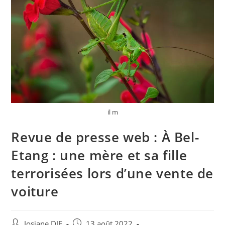
il m
Revue de presse web : À Bel-
Etang : une mère et sa fille
terrorisées lors d’une vente de
voiture
Auteur/autrice
Post
Josiane DJE
13 août 2022