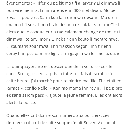
événements : « Kifer ou pe kit mo tifi a laryer ? Li dir mwa li
pou vire mem la. Li finn arete, enn 300 met divan. Mo pe
krwar li pou vire. Sann kou la li dir mwa desann. Mo dir li
ena mo tifi so sak, mo bizin desann ek sak larzan la. » C’est
alors que le conducteur a radicalement changé de ton. « Li
dir mwa : to anvi mor ? Li nek tir enn kouto li montre mwa.
Li koumans zour mwa. Enn fraksion segon, linn tir enn
spray linn pez dan mo figir. Linn gagn mwa lor mo lazou. »
La quinquagénaire est descendue de la voiture sous le
choc. Son agresseur a pris la fuite. « Il faisait sombre à
cette heure. J’ai marché pour rejoindre ma fille. Elle était en
larmes », confie-t-elle. « Kan mo mama inn revini, li pe plore
ek santi salom pass », ajoute la jeune femme. Elles ont alors
alerté la police.
Quand elles ont donné son numéro aux policiers, ces
derniers ont tout de suite su que c’était Selven Valliamah.