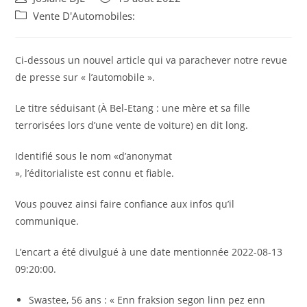
de
published:
Post
Vente D'Automobiles:
la
category:
publication :
Ci-dessous un nouvel article qui va parachever notre revue
de presse sur « l’automobile ».
Le titre séduisant (À Bel-Etang : une mère et sa fille
terrorisées lors d’une vente de voiture) en dit long.
Identifié sous le nom «d’anonymat
», l’éditorialiste est connu et fiable.
Vous pouvez ainsi faire confiance aux infos qu’il
communique.
L’encart a été divulgué à une date mentionnée 2022-08-13
09:20:00.
Swastee, 56 ans : « Enn fraksion segon linn pez enn